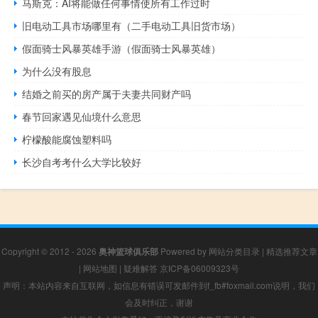
马斯克：AI将能做任何事情使所有工作过时
旧电动工具市场哪里有（二手电动工具旧货市场）
假面骑士风暴英雄手游（假面骑士风暴英雄）
为什么没有股息
结婚之前买的房产属于夫妻共同财产吗
春节回家遇见仙境什么意思
柠檬酸能腐蚀塑料吗
长沙自考考什么大学比较好
Copyright © 2012 - 2026
奥神篮球俱乐部
Powered by
网站分类目录
|
精选推荐文章
|
网站地图
|
疑难解答
京ICP备06009323号
声明：本站内容来自互联网，如信息有错误可发邮件到f_fb#foxmail.com说明，我们
会及时纠正，谢谢