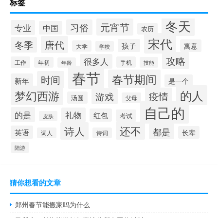
标签
冬天
元宵节
习俗
专业
中国
农历
宋代
唐代
冬季
孩子
寓意
大学
学校
攻略
很多人
工作
手机
年初
技能
年龄
春节
春节期间
时间
新年
是一个
的人
梦幻西游
疫情
游戏
汤圆
父母
自己的
的是
礼物
红包
考试
皮肤
还不
诗人
都是
英语
长辈
词人
诗词
陆游
猜你想看的文章
郑州春节能搬家吗为什么