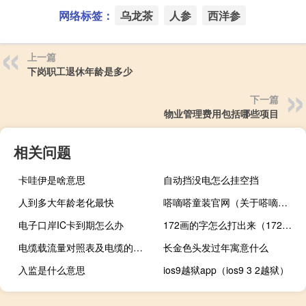
网络标签：
乌龙茶
人参
西洋参
上一篇
下岗职工退休年龄是多少
下一篇
物业管理费用包括哪些项目
相关问题
卡哇伊是啥意思
自动挡没电怎么挂空挡
人到多大年龄老化最快
嗒嘀嗒童装官网（关于嗒嘀嗒童装官网的介绍）
电子口岸IC卡到期怎么办
172画的字怎么打出来（172画的字）
电缆载流量对照表及电缆的选择（电缆载流量）
长金色头发过年寓意什么
入监是什么意思
ios9越狱app（ios9 3 2越狱）