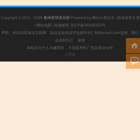
Copyright © 2012 - 2026
奥神篮球俱乐部
Powered by
网站分类目录
|
精选推荐文章
|
网站地图
|
疑难解答
京ICP备06009323号
声明：本站内容来自互联网，如信息有错误可发邮件到f_fb#foxmail.com说明，我们
会及时纠正，谢谢
本站仅为个人兴趣爱好，不接盈利性广告及商业合作
小男孩