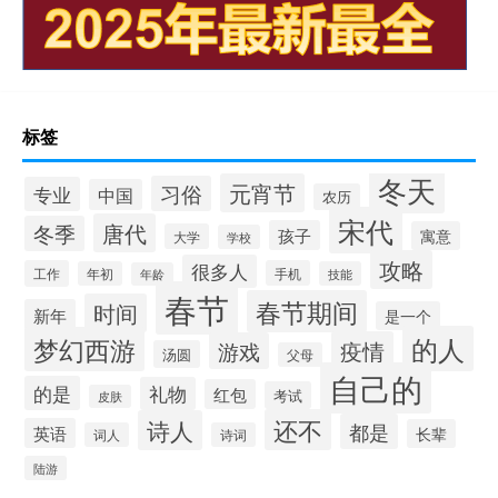
标签
冬天
元宵节
习俗
专业
中国
农历
宋代
唐代
冬季
孩子
寓意
大学
学校
攻略
很多人
工作
手机
年初
技能
年龄
春节
春节期间
时间
新年
是一个
的人
梦幻西游
疫情
游戏
汤圆
父母
自己的
的是
礼物
红包
考试
皮肤
还不
诗人
都是
英语
长辈
词人
诗词
陆游