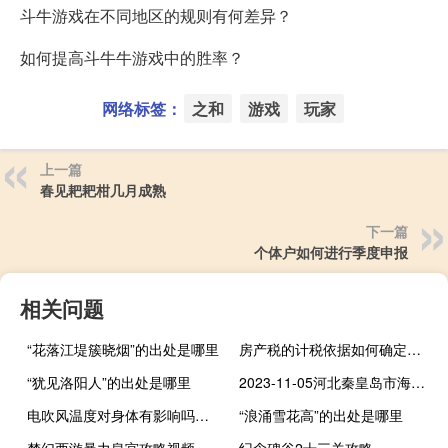
斗牛游戏在不同地区的规则有何差异？
如何提高斗牛牛游戏中的胜率？
网络标签：
之和
游戏
玩家
上一篇
春见耙耙柑几月成熟
下一篇
个体户如何进行季度申报
相关问题
“花落江堤簇晓烟”的出处是哪里
房产税的计税依据如何确定收入（房产税的计税依据如何确定）
“犹见洛阳人”的出处是哪里
2023-11-05河北秦皇岛市海港区(黄蘑)的报价是多少
电吹风温度对身体有影响吗（电吹风有辐射吗）
“浪涌雪花高”的出处是哪里
梦幻西游暴力皇宫攻略视频
纪念碑谷2十三关攻略