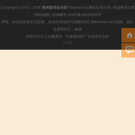
Copyright © 2012 - 2026
奥神篮球俱乐部
Powered by
网站分类目录
|
精选推荐文章
|
网站地图
|
疑难解答
京ICP备06009323号
声明：本站内容来自互联网，如信息有错误可发邮件到f_fb#foxmail.com说明，我们
会及时纠正，谢谢
本站仅为个人兴趣爱好，不接盈利性广告及商业合作
小男孩