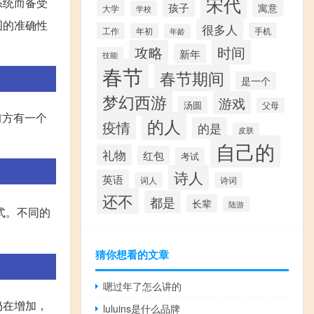
宋代
系统而备受
孩子
寓意
大学
学校
图的准确性
很多人
工作
手机
年初
年龄
攻略
时间
新年
技能
春节
春节期间
是一个
梦幻西游
游戏
汤圆
父母
前方有一个
的人
疫情
的是
皮肤
自己的
礼物
红包
考试
诗人
英语
词人
诗词
还不
都是
长辈
陆游
式。不同的
猜你想看的文章
嗯过年了怎么讲的
仍在增加，
luluins是什么品牌