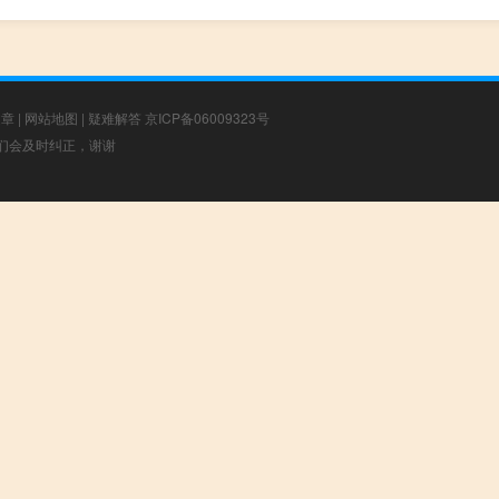
文章
|
网站地图
|
疑难解答
京ICP备06009323号
，我们会及时纠正，谢谢