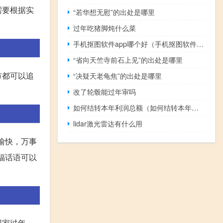
需要根据实
“若华想无慰”的出处是哪里
过年吃猪脚炖什么菜
手机抠图软件app哪个好（手机抠图软件哪个好）
“省向天竺寺前石上见”的出处是哪里
市都可以追
“决疑天老龟焦”的出处是哪里
改了轮毂能过年审吗
如何结转本年利润总额（如何结转本年利润）
lidar激光雷达有什么用
愉快，万事
福话语可以
回家过年。