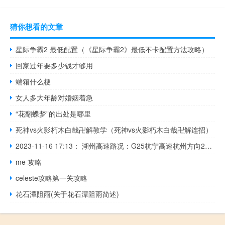
猜你想看的文章
星际争霸2 最低配置（《星际争霸2》最低不卡配置方法攻略）
回家过年要多少钱才够用
端箱什么梗
女人多大年龄对婚姻着急
“花翻蝶梦”的出处是哪里
死神vs火影朽木白哉卍解教学（死神vs火影朽木白哉卍解连招）
2023-11-16 17:13： 湖州高速路况：G25杭宁高速杭州方向2213K（过长兴南互通1公里），封闭第三车道及应急车道，标识牌施工，后方缓行2公里，杭州方向长兴南进口关闭，预计施工还需30分钟。 ​​​
me 攻略
celeste攻略第一关攻略
花石潭阻雨(关于花石潭阻雨简述)