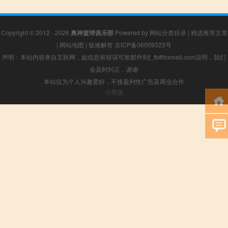
Copyright © 2012 - 2026
奥神篮球俱乐部
Powered by
网站分类目录
|
精选推荐文章
|
网站地图
|
疑难解答
京ICP备06009323号
声明：本站内容来自互联网，如信息有错误可发邮件到f_fb#foxmail.com说明，我们
会及时纠正，谢谢
本站仅为个人兴趣爱好，不接盈利性广告及商业合作
小男孩