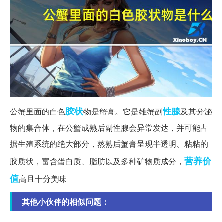
胶状
性腺
公蟹里面的白色
物是蟹膏。它是雄蟹副
及其分泌
物的集合体，在公蟹成熟后副性腺会异常发达，并可能占
据生殖系统的绝大部分，蒸熟后蟹膏呈现半透明、粘粘的
营养价
胶质状，富含蛋白质、脂肪以及多种矿物质成分，
值
高且十分美味
其他小伙伴的相似问题：