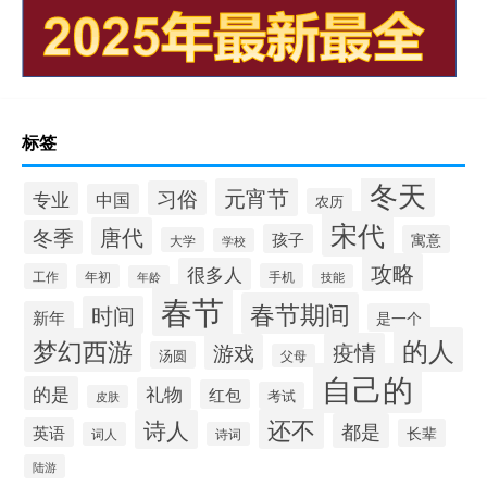
标签
冬天
元宵节
习俗
专业
中国
农历
宋代
唐代
冬季
孩子
寓意
大学
学校
攻略
很多人
工作
手机
年初
技能
年龄
春节
春节期间
时间
新年
是一个
的人
梦幻西游
疫情
游戏
汤圆
父母
自己的
的是
礼物
红包
考试
皮肤
还不
诗人
都是
英语
长辈
词人
诗词
陆游