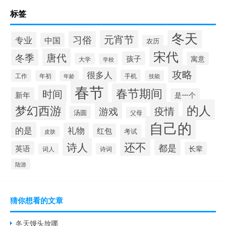
标签
冬天
元宵节
习俗
专业
中国
农历
宋代
唐代
冬季
孩子
寓意
大学
学校
攻略
很多人
工作
手机
年初
技能
年龄
春节
春节期间
时间
新年
是一个
的人
梦幻西游
疫情
游戏
汤圆
父母
自己的
的是
礼物
红包
考试
皮肤
还不
诗人
都是
英语
长辈
词人
诗词
陆游
猜你想看的文章
冬天馒头放哪