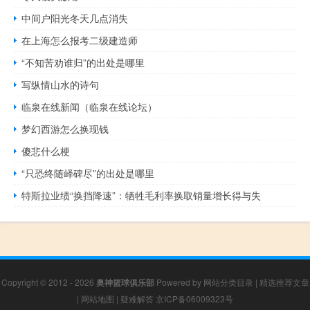
中间户阳光冬天几点消失
在上海怎么报考二级建造师
“不知苦劝谁归”的出处是哪里
写纵情山水的诗句
临泉在线新闻（临泉在线论坛）
梦幻西游怎么换现钱
傻悲什么梗
“只恐终随峄碑尽”的出处是哪里
特斯拉业绩“换挡降速”：牺牲毛利率换取销量增长得与失
Copyright © 2012 - 2026
奥神篮球俱乐部
Powered by
网站分类目录
|
精选推荐文章
|
网站地图
|
疑难解答
京ICP备06009323号