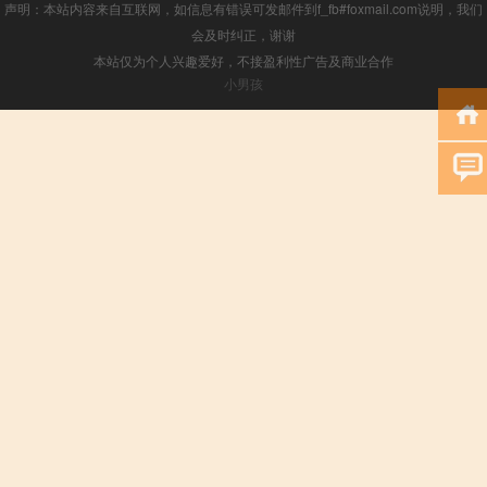
声明：本站内容来自互联网，如信息有错误可发邮件到f_fb#foxmail.com说明，我们
会及时纠正，谢谢
本站仅为个人兴趣爱好，不接盈利性广告及商业合作
小男孩