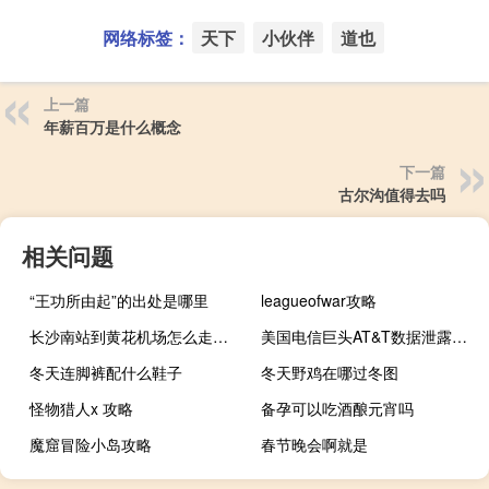
网络标签：
天下
小伙伴
道也
上一篇
年薪百万是什么概念
下一篇
古尔沟值得去吗
相关问题
“王功所由起”的出处是哪里
leagueofwar攻略
长沙南站到黄花机场怎么走（长沙南站到黄花机场）
美国电信巨头AT&T数据泄露：涉及数百万用户信息
冬天连脚裤配什么鞋子
冬天野鸡在哪过冬图
怪物猎人x 攻略
备孕可以吃酒酿元宵吗
魔窟冒险小岛攻略
春节晚会啊就是