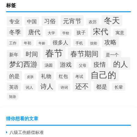
标签
冬天
元宵节
习俗
专业
中国
农历
宋代
唐代
冬季
孩子
寓意
大学
学校
攻略
很多人
工作
手机
年初
技能
年龄
春节
春节期间
时间
新年
是一个
的人
梦幻西游
疫情
游戏
汤圆
父母
自己的
的是
礼物
红包
考试
皮肤
还不
诗人
都是
英语
长辈
词人
诗词
陆游
猜你想看的文章
八级工伤赔偿标准