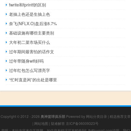
fwrite和fprintf的区别
老抽上色还是生抽上色
奈飞(NFLX.O)盘后涨8.7%
基础设施有哪些主要类别
大年初二菜市场买什么
过年期间最害怕的话作文
过年带随身wifi好吗
过年红包怎么写漂亮字
“忙时直是闲”的出处是哪里
Copyright © 2012 - 2026
奥神篮球俱乐部
Powered by
网站分类目录
|
精选推荐文章
|
网站地图
|
疑难解答
京ICP备06009323号
声明：本站内容来自互联网，如信息有错误可发邮件到f_fb#foxmail.com说明，我们