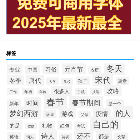
标签
冬天
元宵节
习俗
专业
中国
农历
宋代
唐代
冬季
孩子
寓意
大学
学校
攻略
很多人
工作
手机
年初
技能
年龄
春节
春节期间
时间
新年
是一个
的人
梦幻西游
疫情
游戏
汤圆
父母
自己的
的是
礼物
红包
考试
皮肤
还不
诗人
都是
英语
长辈
词人
诗词