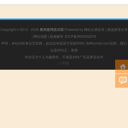
Copyright © 2012 - 2026
奥神篮球俱乐部
Powered by
网站分类目录
|
精选推荐文章
|
网站地图
|
疑难解答
京ICP备06009323号
声明：本站内容来自互联网，如信息有错误可发邮件到f_fb#foxmail.com说明，我们
会及时纠正，谢谢
本站仅为个人兴趣爱好，不接盈利性广告及商业合作
小男孩