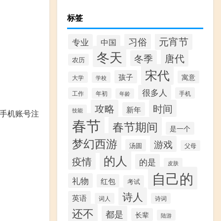
标签
元宵节
习俗
专业
中国
冬天
唐代
冬季
农历
宋代
孩子
寓意
大学
学校
很多人
工作
手机
年初
年龄
攻略
时间
新年
技能
，手机账号注
春节
春节期间
是一个
梦幻西游
游戏
汤圆
父母
的人
疫情
的是
皮肤
自己的
礼物
红包
考试
诗人
英语
词人
诗词
还不
都是
长辈
陆游