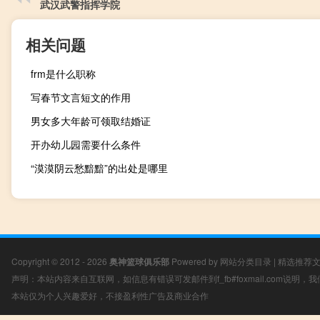
武汉武警指挥学院
相关问题
frm是什么职称
写春节文言短文的作用
男女多大年龄可领取结婚证
开办幼儿园需要什么条件
“漠漠阴云愁黯黯”的出处是哪里
Copyright © 2012 - 2026
奥神篮球俱乐部
Powered by
网站分类目录
|
精选推荐
声明：本站内容来自互联网，如信息有错误可发邮件到f_fb#foxmail.com说明
本站仅为个人兴趣爱好，不接盈利性广告及商业合作