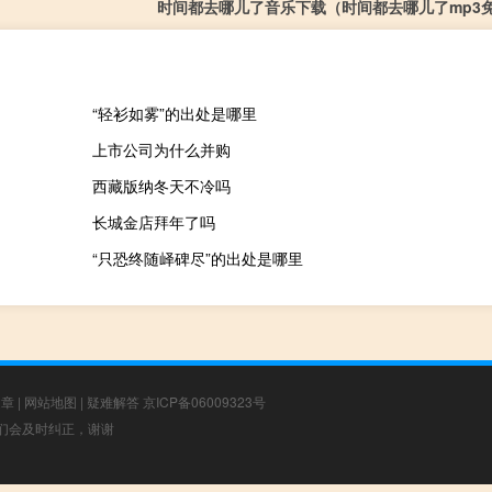
时间都去哪儿了音乐下载（时间都去哪儿了mp3
“轻衫如雾”的出处是哪里
上市公司为什么并购
西藏版纳冬天不冷吗
长城金店拜年了吗
“只恐终随峄碑尽”的出处是哪里
文章
|
网站地图
|
疑难解答
京ICP备06009323号
，我们会及时纠正，谢谢