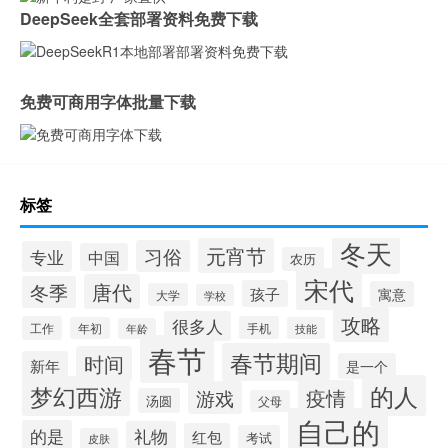
DeepSeek全套部署资料免费下载
免费可商用字体批量下载
标签
冬天
元宵节
习俗
专业
中国
农历
宋代
唐代
冬季
孩子
寓意
大学
学校
攻略
很多人
工作
手机
年初
技能
年龄
春节
春节期间
时间
新年
是一个
的人
梦幻西游
疫情
游戏
汤圆
父母
自己的
的是
礼物
红包
考试
皮肤