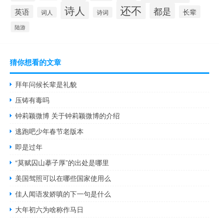
还不
诗人
都是
英语
长辈
词人
诗词
陆游
猜你想看的文章
拜年问候长辈是礼貌
压铸有毒吗
钟莉颖微博 关于钟莉颖微博的介绍
逃跑吧少年春节老版本
即是过年
“莫赋囚山摹子厚”的出处是哪里
美国驾照可以在哪些国家使用么
佳人闻语发娇嗔的下一句是什么
大年初六为啥称作马日