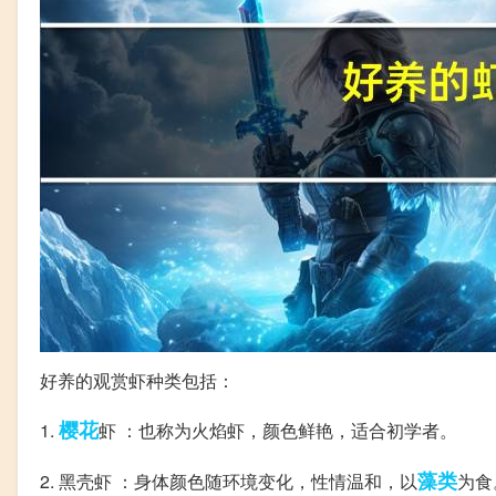
好养的观赏虾种类包括：
樱花
1.
虾 ：也称为火焰虾，颜色鲜艳，适合初学者。
藻类
2. 黑壳虾 ：身体颜色随环境变化，性情温和，以
为食