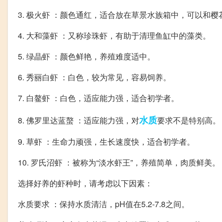
3. 极火虾 ：颜色通红，适合放在草景水族箱中，可以和樱
4. 大和藻虾 ：又称珍珠虾，有助于清理鱼缸中的藻类。
5. 绿晶虾 ：颜色鲜艳，养殖难度适中。
6. 秀丽白虾 ：白色，较为常见，容易饲养。
7. 白鳌虾 ：白色，适应能力强，适合初学者。
水质
8. 佛罗里达蓝螯 ：适应能力强，对
要求不是特别高。
9. 草虾 ：生命力顽强，生长速度快，适合初学者。
10. 罗氏沼虾 ：被称为“淡水虾王”，养殖简单，肉质鲜美。
选择好养的虾种时，请考虑以下因素：
水质要求 ：保持水质清洁，pH值在5.2-7.8之间。