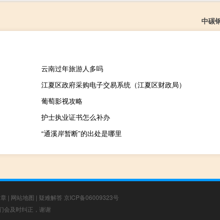
中碳
云南过年旅游人多吗
江夏区政府采购电子交易系统（江夏区财政局）
葡萄影视攻略
护士执业证书怎么补办
“通溪岸暂断”的出处是哪里
文章
|
网站地图
|
疑难解答
京ICP备06009323号
，我们会及时纠正，谢谢