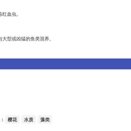
冻红血虫。
与大型或凶猛的鱼类混养。
：
樱花
水质
藻类