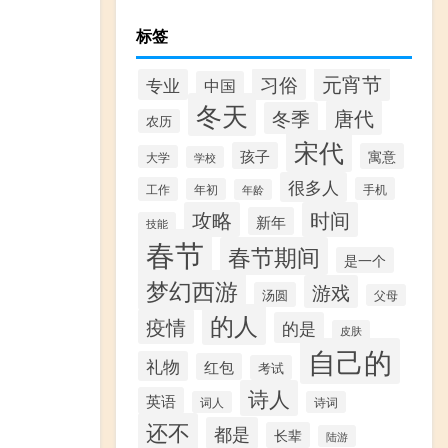
标签
元宵节
习俗
专业
中国
冬天
唐代
冬季
农历
宋代
孩子
寓意
大学
学校
很多人
工作
手机
年初
年龄
攻略
时间
新年
技能
春节
春节期间
是一个
梦幻西游
游戏
汤圆
父母
的人
疫情
的是
皮肤
自己的
礼物
红包
考试
诗人
英语
词人
诗词
还不
都是
长辈
陆游