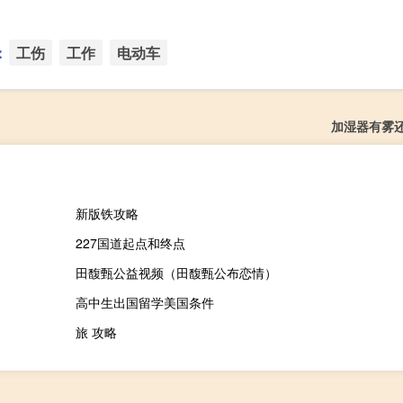
：
工伤
工作
电动车
加湿器有雾
新版铁攻略
227国道起点和终点
田馥甄公益视频（田馥甄公布恋情）
高中生出国留学美国条件
旅 攻略