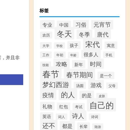
标签
元宵节
习俗
专业
中国
冬天
唐代
冬季
农历
宋代
孩子
寓意
大学
学校
很多人
工作
手机
年初
年龄
害，并且非
攻略
时间
新年
技能
春节
春节期间
是一个
梦幻西游
游戏
汤圆
父母
的人
疫情
的是
皮肤
自己的
礼物
红包
考试
诗人
英语
词人
诗词
还不
都是
长辈
陆游