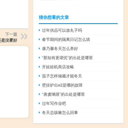
猜你想看的文章
过年供品可以放丸子吗
下一篇
春节期间的隔离日记怎么填
还是没雾好
康乃馨冬天怎么养好
“那知有更堪忧”的出处是哪里
开娃娃机商店攻略
茄子怎样储藏才能冬天
壁挂炉出e2是哪的故障
“唐虞继踵”的出处是哪里
过年写作业吧
冬天总咳嗽怎么回事