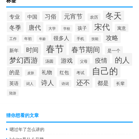
标签
冬天
元宵节
习俗
专业
中国
农历
宋代
唐代
冬季
孩子
寓意
大学
学校
攻略
很多人
工作
手机
年初
技能
年龄
春节
春节期间
时间
新年
是一个
的人
梦幻西游
疫情
游戏
汤圆
父母
自己的
的是
礼物
红包
考试
皮肤
还不
诗人
都是
英语
长辈
词人
诗词
陆游
猜你想看的文章
嗯过年了怎么讲的
luluins是什么品牌