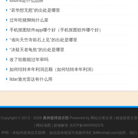
“若华想无慰”的出处是哪里
过年吃猪脚炖什么菜
手机抠图软件app哪个好（手机抠图软件哪个好）
“省向天竺寺前石上见”的出处是哪里
“决疑天老龟焦”的出处是哪里
改了轮毂能过年审吗
如何结转本年利润总额（如何结转本年利润）
lidar激光雷达有什么用
Copyright © 2012 - 2026
奥神篮球俱乐部
Powered by
网站分类目录
|
精选推荐文章
|
网站地图
|
疑难解答
京ICP备06009323号
声明：本站内容来自互联网，如信息有错误可发邮件到f_fb#foxmail.com说明，我们