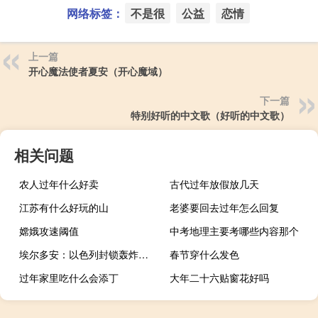
网络标签：
不是很
公益
恋情
上一篇
开心魔法使者夏安（开心魔域）
下一篇
特别好听的中文歌（好听的中文歌）
相关问题
农人过年什么好卖
古代过年放假放几天
江苏有什么好玩的山
老婆要回去过年怎么回复
嫦娥攻速阈值
中考地理主要考哪些内容那个
埃尔多安：以色列封锁轰炸加沙是不成比例反应相当于“屠杀”
春节穿什么发色
过年家里吃什么会添丁
大年二十六贴窗花好吗