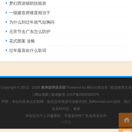
梦幻西游辅助技能表
一级建造师难度相当于
为什么到过年就气短胸闷
元宵节去广东怎么防护
花式图案 攻略
过年最喜欢什么歌词
Copyright © 2012 - 2026
奥神篮球俱乐部
Powered by
网站分类目录
|
精选推荐文章
|
网站地图
|
疑难解答
京ICP备06009323号
声明：本站内容来自互联网，如信息有错误可发邮件到f_fb#foxmail.com说明，我们
会及时纠正，谢谢
本站仅为个人兴趣爱好，不接盈利性广告及商业合作
小男孩