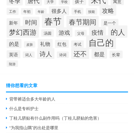
唐代
冬季
孩子
寓意
大学
学校
攻略
很多人
工作
手机
年初
技能
年龄
春节
春节期间
时间
新年
是一个
的人
梦幻西游
疫情
游戏
汤圆
父母
自己的
的是
礼物
红包
考试
皮肤
还不
诗人
都是
英语
长辈
词人
诗词
陆游
猜你想看的文章
背带裤适合多大年龄的人
什么是专科护士
丁桂儿脐贴有什么副作用吗（丁桂儿脐贴的危害）
“为我指山隅”的出处是哪里