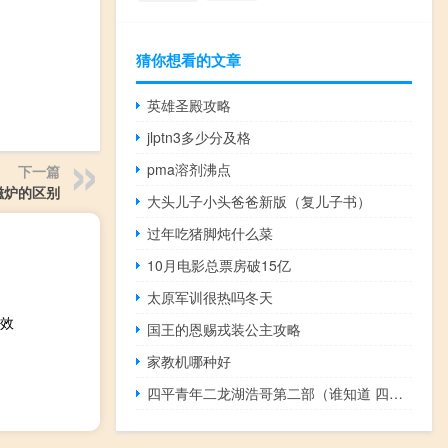
猜你想看的文章
英雄圣殿攻略
jlptn3多少分及格
pma溶剂沸点
下一篇
磁炉的区别
大头儿子小头爸爸新版（复儿子书）
过年吃猪脚炖什么菜
10月电影总票房破15亿
太原军训很热吗冬天
效
国王的恩赐戎装公主攻略
家教机哪种好
四平青年二龙湖浩哥第二部（谁知道 四平青年二龙湖浩哥的第一部的完整版在哪可以看）