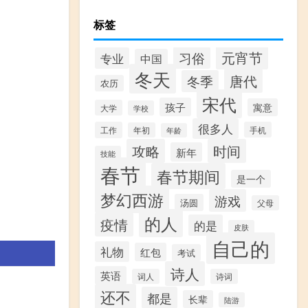
标签
元宵节
习俗
专业
中国
冬天
唐代
冬季
农历
宋代
孩子
寓意
大学
学校
很多人
工作
手机
年初
年龄
攻略
时间
新年
技能
春节
春节期间
是一个
梦幻西游
游戏
汤圆
父母
的人
疫情
的是
皮肤
自己的
礼物
红包
考试
诗人
英语
词人
诗词
还不
都是
长辈
陆游