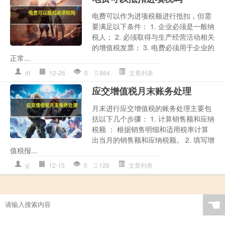
电费可以作为进项税额进行抵扣，但需
要满足以下条件： 1. 企业必须是一般纳
税人； 2. 必须取得与生产经营活动相关
的增值税发票； 3. 电费必须用于企业的
正常...
df
12-26
0
884
文章列表
应交增值税月末账务处理
月末进行应交增值税的账务处理主要包
括以下几个步骤： 1. 计算销售额和应纳
税额 ： 根据销售明细和适用税率计算
出当月的销售额和应纳税额。 2. 填写增
值税报...
yj
12-15
0
126
文章列表
☚