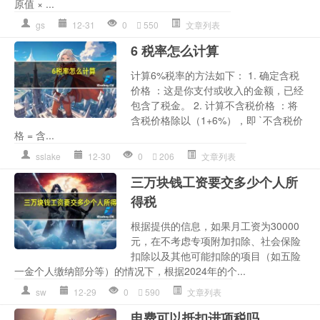
原值 × ...
gs
12-31
0
550
文章列表
6 税率怎么计算
计算6%税率的方法如下： 1. 确定含税
价格 ：这是你支付或收入的金额，已经
包含了税金。 2. 计算不含税价格 ：将
含税价格除以（1+6%），即 `不含税价
格 = 含...
sslake
12-30
0
206
文章列表
三万块钱工资要交多少个人所
得税
根据提供的信息，如果月工资为30000
元，在不考虑专项附加扣除、社会保险
扣除以及其他可能扣除的项目（如五险
一金个人缴纳部分等）的情况下，根据2024年的个...
sw
12-29
0
590
文章列表
电费可以抵扣进项税吗