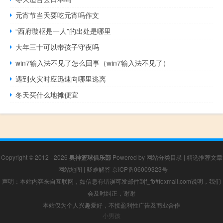
元宵节当天要吃元宵吗作文
“西府璇枢是一人”的出处是哪里
大年三十可以带孩子守夜吗
win7输入法不见了怎么回事（win7输入法不见了）
遇到火灾时应迅速向哪里逃离
冬天买什么地摊便宜
Copyright © 2012 - 2026
奥神篮球俱乐部
Powered by
网站分类目录
|
精选推荐文章
|
网站地图
|
疑难解答
京ICP备06009323号
声明：本站内容来自互联网，如信息有错误可发邮件到f_fb#foxmail.com说明，我们
会及时纠正，谢谢
本站仅为个人兴趣爱好，不接盈利性广告及商业合作
小男孩