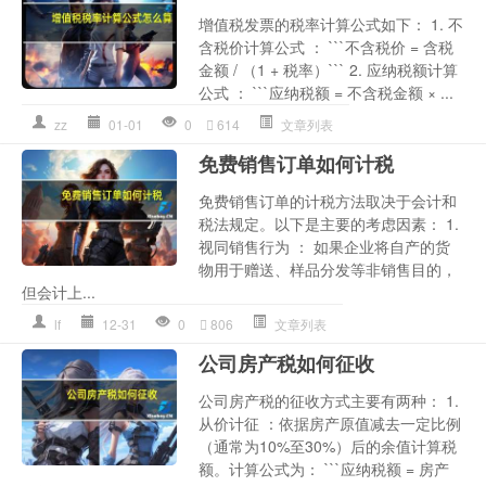
增值税发票的税率计算公式如下： 1. 不
含税价计算公式 ： ```不含税价 = 含税
金额 / （1 + 税率）``` 2. 应纳税额计算
公式 ： ```应纳税额 = 不含税金额 × ...
zz
01-01
0
614
文章列表
免费销售订单如何计税
免费销售订单的计税方法取决于会计和
税法规定。以下是主要的考虑因素： 1.
视同销售行为 ： 如果企业将自产的货
物用于赠送、样品分发等非销售目的，
但会计上...
lf
12-31
0
806
文章列表
公司房产税如何征收
公司房产税的征收方式主要有两种： 1.
从价计征 ：依据房产原值减去一定比例
（通常为10%至30%）后的余值计算税
额。计算公式为： ```应纳税额 = 房产