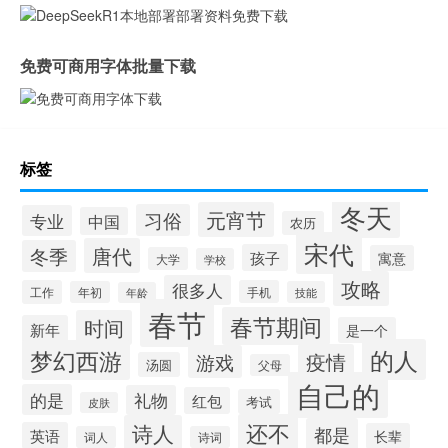
免费可商用字体批量下载
标签
冬天
元宵节
习俗
专业
中国
农历
宋代
唐代
冬季
孩子
寓意
大学
学校
攻略
很多人
工作
手机
年初
技能
年龄
春节
春节期间
时间
新年
是一个
的人
梦幻西游
疫情
游戏
汤圆
父母
自己的
的是
礼物
红包
考试
皮肤
还不
诗人
都是
英语
长辈
词人
诗词