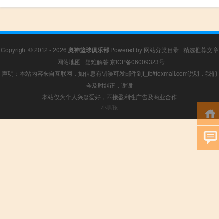
Copyright © 2012 - 2026
奥神篮球俱乐部
Powered by
网站分类目录
|
精选推荐文章
|
网站地图
|
疑难解答
京ICP备06009323号
声明：本站内容来自互联网，如信息有错误可发邮件到f_fb#foxmail.com说明，我们
会及时纠正，谢谢
本站仅为个人兴趣爱好，不接盈利性广告及商业合作
小男孩