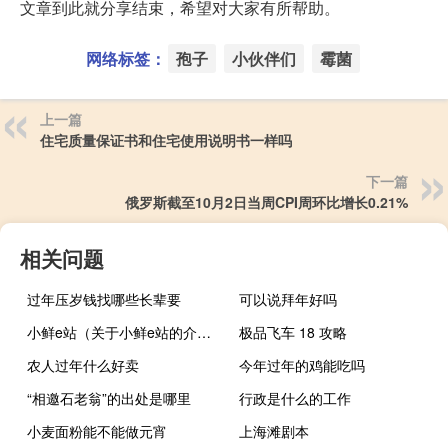
文章到此就分享结束，希望对大家有所帮助。
网络标签：
孢子
小伙伴们
霉菌
上一篇
住宅质量保证书和住宅使用说明书一样吗
下一篇
俄罗斯截至10月2日当周CPI周环比增长0.21%
相关问题
过年压岁钱找哪些长辈要
可以说拜年好吗
小鲜e站（关于小鲜e站的介绍）
极品飞车 18 攻略
农人过年什么好卖
今年过年的鸡能吃吗
“相邀石老翁”的出处是哪里
行政是什么的工作
小麦面粉能不能做元宵
上海滩剧本