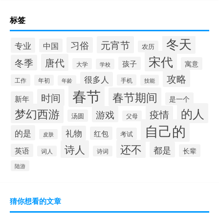
标签
冬天
元宵节
习俗
专业
中国
农历
宋代
唐代
冬季
孩子
寓意
大学
学校
攻略
很多人
工作
手机
年初
技能
年龄
春节
春节期间
时间
新年
是一个
的人
梦幻西游
疫情
游戏
汤圆
父母
自己的
的是
礼物
红包
考试
皮肤
还不
诗人
都是
英语
长辈
词人
诗词
陆游
猜你想看的文章