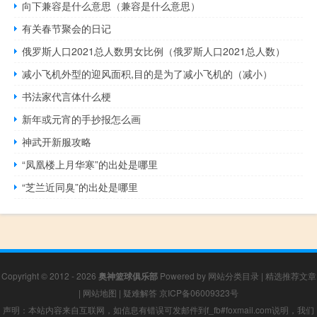
向下兼容是什么意思（兼容是什么意思）
有关春节聚会的日记
俄罗斯人口2021总人数男女比例（俄罗斯人口2021总人数）
减小飞机外型的迎风面积,目的是为了减小飞机的（减小）
书法家代言体什么梗
新年或元宵的手抄报怎么画
神武开新服攻略
“凤凰楼上月华寒”的出处是哪里
“芝兰近同臭”的出处是哪里
Copyright © 2012 - 2026
奥神篮球俱乐部
Powered by
网站分类目录
|
精选推荐文章
|
网站地图
|
疑难解答
京ICP备06009323号
声明：本站内容来自互联网，如信息有错误可发邮件到f_fb#foxmail.com说明，我们