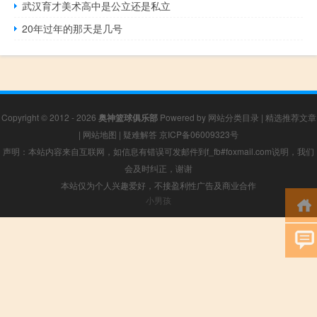
武汉育才美术高中是公立还是私立
20年过年的那天是几号
Copyright © 2012 - 2026
奥神篮球俱乐部
Powered by
网站分类目录
|
精选推荐文章
|
网站地图
|
疑难解答
京ICP备06009323号
声明：本站内容来自互联网，如信息有错误可发邮件到f_fb#foxmail.com说明，我们
会及时纠正，谢谢
本站仅为个人兴趣爱好，不接盈利性广告及商业合作
小男孩