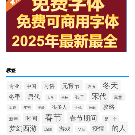
标签
冬天
元宵节
习俗
专业
中国
农历
宋代
唐代
冬季
孩子
寓意
大学
学校
攻略
很多人
工作
手机
年初
技能
年龄
春节
春节期间
时间
新年
是一个
的人
梦幻西游
疫情
游戏
汤圆
父母