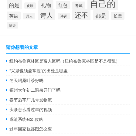
自己的
的是
礼物
红包
考试
皮肤
还不
诗人
都是
英语
长辈
词人
诗词
陆游
猜你想看的文章
纽约布鲁克林区是富人区吗（纽约布鲁克林区是不是很乱）
“采撷也须盈掌握”的出处是哪里
冬天喝桑叶茶好吗
福州大年初二温泉开门了吗
春节后车厂几号发物流
头条怎么看过年的视频
虐渣系统exo 攻略
过年回家轨迹图怎么查