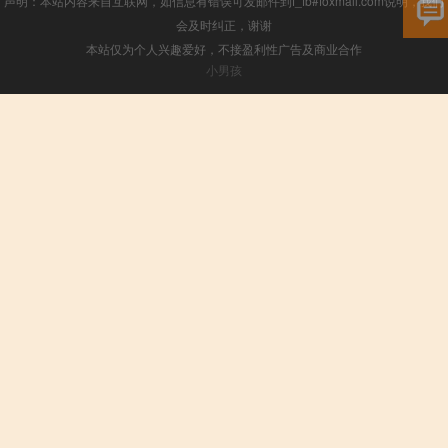
声明：本站内容来自互联网，如信息有错误可发邮件到f_fb#foxmail.com说明，我们
会及时纠正，谢谢
本站仅为个人兴趣爱好，不接盈利性广告及商业合作
小男孩