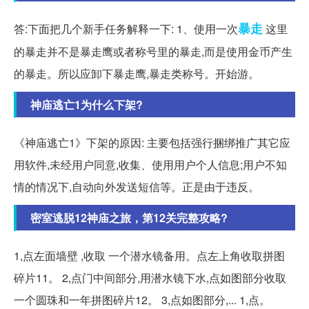
暴走
答:下面把几个新手任务解释一下: 1、使用一次
这里
的暴走并不是暴走鹰或者称号里的暴走,而是使用金币产生
的暴走。所以应卸下暴走鹰,暴走类称号。开始游。
神庙逃亡1为什么下架?
《神庙逃亡1》下架的原因: 主要包括强行捆绑推广其它应
用软件,未经用户同意,收集、使用用户个人信息;用户不知
情的情况下,自动向外发送短信等。正是由于违反。
密室逃脱12神庙之旅，第12关完整攻略?
1,点左面墙壁 ,收取 一个潜水镜备用。点左上角收取拼图
碎片11。 2,点门中间部分,用潜水镜下水,点如图部分收取
一个圆珠和一年拼图碎片12。 3,点如图部分,... 1,点。