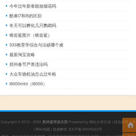
今年过年新泰能放烟花吗
酷睿i7和i5的区别
冬天可以孵化几只鹦鹉吗
锥齿鲨图片（锥齿鲨）
333教育学综合与法硕哪个难
最新淘宝攻略
郑州春节严查违法吗
大众车烧机油怎么过年检
i9000mini（i9000）
Copyright © 2012 - 2026
奥神篮球俱乐部
Powered by
网站分类目录
|
精选推荐文章
|
网站地图
|
疑难解答
京ICP备06009323号