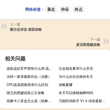
网络标签：
暴走
神庙
终点
上一篇
塞尔达传说 假面攻略
下一篇
麦克斯视频攻略
相关问题
战歌远征军声望有什么用 战歌远征军需官在哪
注会报名要求什么学历
法特一家亲最新作品（法愫）
为什么向往吉林的冬天
CPU盒装跟散装有什么区别
攻略夏娜
国王的恩赐戎装公主攻略
冬天可以移植杨树吗吗
炫舞卡八音盒怎么选（炫舞卡八音盒免费挂）
万能吃鸡助手 V1.0 绿色最新版（万能吃鸡助手 V1.0 绿色最新版功能简介）