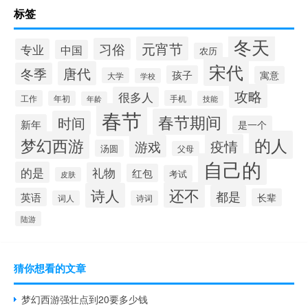
标签
冬天
元宵节
习俗
专业
中国
农历
宋代
唐代
冬季
孩子
寓意
大学
学校
攻略
很多人
工作
手机
年初
技能
年龄
春节
春节期间
时间
新年
是一个
的人
梦幻西游
疫情
游戏
汤圆
父母
自己的
的是
礼物
红包
考试
皮肤
还不
诗人
都是
英语
长辈
词人
诗词
陆游
猜你想看的文章
梦幻西游强壮点到20要多少钱