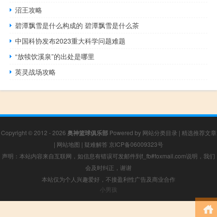
沼王攻略
碧潭飘雪是什么构成的 碧潭飘雪是什么茶
中国科协发布2023重大科学问题难题
“放犊饮溪泉”的出处是哪里
英灵战场攻略
Copyright © 2012 - 2026
奥神篮球俱乐部
Powered by
网站分类目录
|
精选推荐文章
|
网站地图
|
疑难解答
京ICP备06009323号
声明：本站内容来自互联网，如信息有错误可发邮件到f_fb#foxmail.com说明，我们
会及时纠正，谢谢
本站仅为个人兴趣爱好，不接盈利性广告及商业合作
小男孩