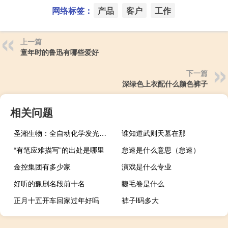
网络标签：
产品
客户
工作
上一篇
童年时的鲁迅有哪些爱好
下一篇
深绿色上衣配什么颜色裤子
相关问题
圣湘生物：全自动化学发光免疫分析仪获得欧盟CE认证
谁知道武则天墓在那
“有笔应难描写”的出处是哪里
怠速是什么意思（怠速）
金控集团有多少家
演戏是什么专业
好听的豫剧名段前十名
睫毛卷是什么
正月十五开车回家过年好吗
裤子l码多大