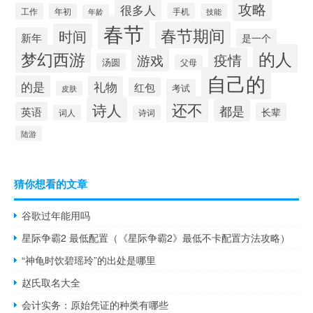
攻略
很多人
工作
手机
年初
技能
年龄
春节
春节期间
时间
新年
是一个
的人
梦幻西游
疫情
游戏
汤圆
父母
自己的
的是
礼物
红包
考试
皮肤
还不
诗人
都是
英语
长辈
词人
诗词
陆游
猜你想看的文章
谷歌过年能用吗
星际争霸2 最低配置（《星际争霸2》最低不卡配置方法攻略）
“神龟时饮碧瑶玲”的出处是哪里
赵氏取名大全
会计实务：原始凭证的种类有哪些