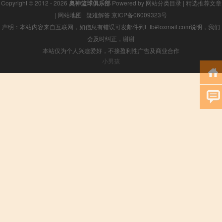
Copyright © 2012 - 2026
奥神篮球俱乐部
Powered by
网站分类目录
|
精选推荐文章
|
网站地图
|
疑难解答
京ICP备06009323号
声明：本站内容来自互联网，如信息有错误可发邮件到f_fb#foxmail.com说明，我们
会及时纠正，谢谢
本站仅为个人兴趣爱好，不接盈利性广告及商业合作
小男孩