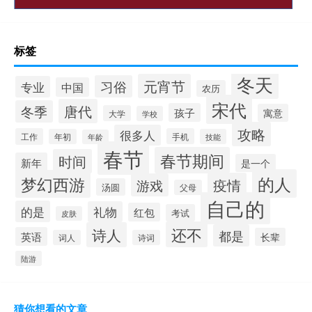
标签
冬天
元宵节
习俗
专业
中国
农历
宋代
唐代
冬季
孩子
寓意
大学
学校
攻略
很多人
工作
手机
年初
技能
年龄
春节
春节期间
时间
新年
是一个
的人
梦幻西游
疫情
游戏
汤圆
父母
自己的
的是
礼物
红包
考试
皮肤
还不
诗人
都是
英语
长辈
词人
诗词
陆游
猜你想看的文章