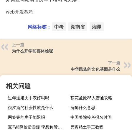
web开发教程
网络标签：
中考
湖南省
湘潭
上一篇
为什么开学前要体检呢
下一篇
中华民族的文化基因是什么
相关问题
过年送姐夫手表好吗吗
荻花圣殿25人普通攻略
俄罗斯的社会性质是什么
沉郁什么意思
网签完的房子能退吗
中国美院校考报名时间
宝马i3降价后卖爆 李想称赞：第二排在所有纯电中型轿车最好
元宵粘土手工教程