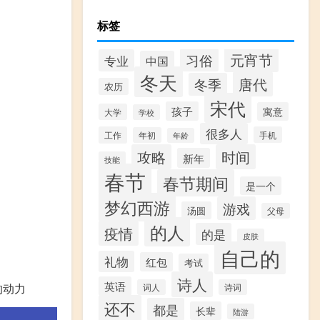
标签
元宵节
习俗
专业
中国
冬天
唐代
冬季
农历
宋代
孩子
寓意
大学
学校
很多人
工作
手机
年初
年龄
攻略
时间
新年
技能
春节
春节期间
是一个
梦幻西游
游戏
汤圆
父母
的人
疫情
的是
皮肤
自己的
礼物
红包
考试
诗人
英语
的动力
词人
诗词
还不
都是
长辈
陆游