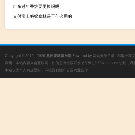
广东过年香炉要更换吗吗
支付宝上蚂蚁森林是干什么用的
Copyright © 2012 - 2026
奥神篮球俱乐部
Powered by
网站分类目录
|
精选推荐
声明：本站内容来自互联网，如信息有错误可发邮件到f_fb#foxmail.com说明
本站仅为个人兴趣爱好，不接盈利性广告及商业合作