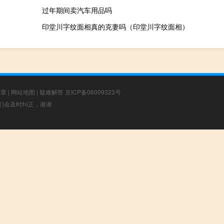
过年期间卖汽车用品吗
印堂川字纹面相真的克妻吗（印堂川字纹面相）
文章
|
网站地图
|
疑难解答
京ICP备06009323号
，我们会及时纠正，谢谢