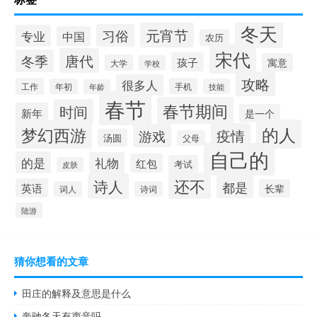
冬天
元宵节
习俗
专业
中国
农历
宋代
唐代
冬季
孩子
寓意
大学
学校
攻略
很多人
工作
手机
年初
技能
年龄
春节
春节期间
时间
新年
是一个
的人
梦幻西游
疫情
游戏
汤圆
父母
自己的
的是
礼物
红包
考试
皮肤
还不
诗人
都是
英语
长辈
词人
诗词
陆游
猜你想看的文章
田庄的解释及意思是什么
奔驰冬天有声音吗