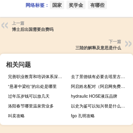
网络标签：
国家
奖学金
有哪些
上一篇
博士后出国需要自费吗
下一篇
三陸的解释及意思是什么
相关问题
完善职业教育和培训体系深化产教融合校企合作加快什么建设
去了景德镇有必要去瑶里古镇吗 瑶里古镇值得一去吗
“悬著中梁柱”的出处是哪里
阿启姓名配对（阿启网免费姓名评分）
过年压岁钱可以放几天
hydraulic HOSE液压品牌
洛阳春节哪里温泉营业多
以史为鉴可以知兴替是什么意思
叫卖攻略
fgo 孔明攻略