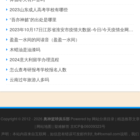
2023山东成人高考学校有哪些
“吾亦神摅”的出处是哪里
2023年10月17日江苏省淮安市疫情大数据-今日/今天疫情全网搜索最新实时消息动态情况通知播报
盈盈一水间的间读音（盈盈一水间）
木蜡油是油漆吗
2024意大利留学办理流程
怎么查考研报考学校报名人数
云南过年旅游人多吗
Copyright © 2012 - 2026
奥神篮球俱乐部
Powered by
网站分类目录
|
精选推荐文章
|
网站地图
|
疑难解答
京ICP备06009323号
声明：本站内容来自互联网，如信息有错误可发邮件到f_fb#foxmail.com说明，我们