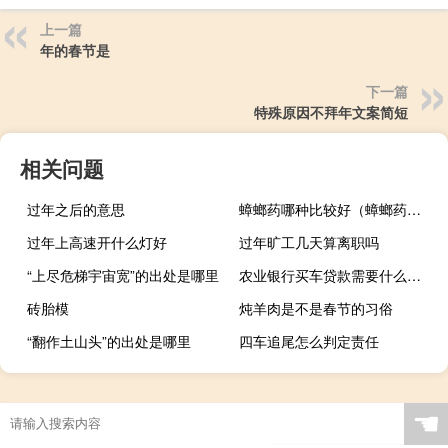
上一篇
年的春节是
下一篇
特殊原因不拜年文案简短
相关问题
过年之后的意思
蟑螂药哪种比较好（蟑螂药哪种最好用排行）
过年上高速开什么灯好
过年旷工几天算离职吗
“上尽危梯宇宙宽”的出处是哪里
农业银行买车贷款需要什么条件（请问农业银行贷款买车流程是什么）
砖胎模
炖羊肉是不是春节的习俗
“翻作土山头”的出处是哪里
四车追尾怎么判定责任
☚