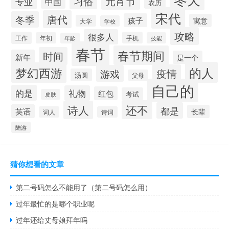
元宵节
习俗
专业
中国
农历
宋代
唐代
冬季
孩子
寓意
大学
学校
攻略
很多人
工作
手机
年初
技能
年龄
春节
春节期间
时间
新年
是一个
的人
梦幻西游
疫情
游戏
汤圆
父母
自己的
的是
礼物
红包
考试
皮肤
还不
诗人
都是
英语
长辈
词人
诗词
陆游
猜你想看的文章
第二号码怎么不能用了（第二号码怎么用）
过年最忙的是哪个职业呢
过年还给丈母娘拜年吗