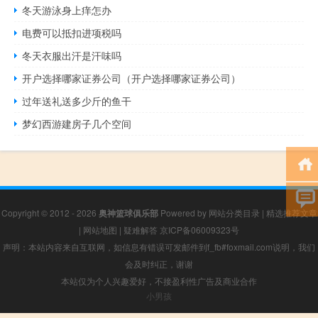
冬天游泳身上痒怎办
电费可以抵扣进项税吗
冬天衣服出汗是汗味吗
开户选择哪家证券公司（开户选择哪家证券公司）
过年送礼送多少斤的鱼干
梦幻西游建房子几个空间
Copyright © 2012 - 2026
奥神篮球俱乐部
Powered by
网站分类目录
|
精选推荐文章
|
网站地图
|
疑难解答
京ICP备06009323号
声明：本站内容来自互联网，如信息有错误可发邮件到f_fb#foxmail.com说明，我们
会及时纠正，谢谢
本站仅为个人兴趣爱好，不接盈利性广告及商业合作
小男孩