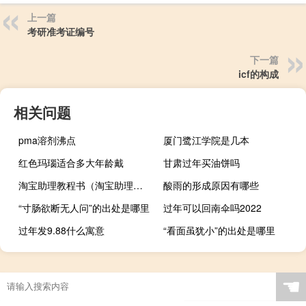
上一篇
考研准考证编号
下一篇
icf的构成
相关问题
pma溶剂沸点
厦门鹭江学院是几本
红色玛瑙适合多大年龄戴
甘肃过年买油饼吗
淘宝助理教程书（淘宝助理教程）
酸雨的形成原因有哪些
“寸肠欲断无人问”的出处是哪里
过年可以回南伞吗2022
过年发9.88什么寓意
“看面虽犹小”的出处是哪里
☚