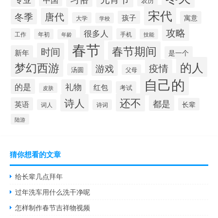
农历
宋代
唐代
冬季
孩子
寓意
大学
学校
攻略
很多人
工作
手机
年初
技能
年龄
春节
春节期间
时间
新年
是一个
的人
梦幻西游
疫情
游戏
汤圆
父母
自己的
的是
礼物
红包
考试
皮肤
还不
诗人
都是
英语
长辈
词人
诗词
陆游
猜你想看的文章
给长辈几点拜年
过年洗车用什么洗干净呢
怎样制作春节吉祥物视频