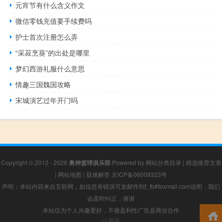
元宵节有什么含义作文
微信零钱充值要手续费吗
护士首次注册怎么弄
“采菽烹葵”的出处是哪里
梦幻西游礼服什么意思
情趣三国魏国攻略
宋城演艺过年开门吗
Copyright © 2012 - 2026
奥神篮球俱乐部
Powered by
网站分类目录
|
精选推荐文章
|
网站地图
|
疑难解答
京ICP备06009323号
声明：本站内容来自互联网，如信息有错误可发邮件到f_fb#foxmail.com说明，我们
会及时纠正，谢谢
本站仅为个人兴趣爱好，不接盈利性广告及商业合作
小男孩