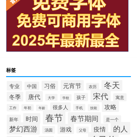
标签
冬天
元宵节
习俗
专业
中国
农历
宋代
唐代
冬季
孩子
寓意
大学
学校
攻略
很多人
工作
手机
年初
技能
年龄
春节
春节期间
时间
新年
是一个
的人
梦幻西游
疫情
游戏
汤圆
父母