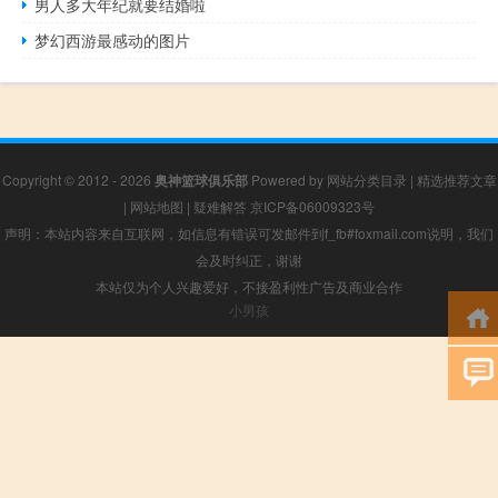
男人多大年纪就要结婚啦
梦幻西游最感动的图片
Copyright © 2012 - 2026
奥神篮球俱乐部
Powered by
网站分类目录
|
精选推荐文章
|
网站地图
|
疑难解答
京ICP备06009323号
声明：本站内容来自互联网，如信息有错误可发邮件到f_fb#foxmail.com说明，我们
会及时纠正，谢谢
本站仅为个人兴趣爱好，不接盈利性广告及商业合作
小男孩