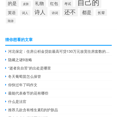
自己的
的是
礼物
红包
考试
皮肤
还不
诗人
都是
英语
长辈
词人
诗词
陆游
猜你想看的文章
河北保定：住房公积金贷款最高可贷130万元放宽住房套数的认定标准
隐藏之谜9攻略
“逝者良自苦”的出处是哪里
冬天葡萄苗怎么保管
你快过年了吗作文
最能代表春节的花有哪些
什么是法官
推荐几款含有维生素E的护肤品