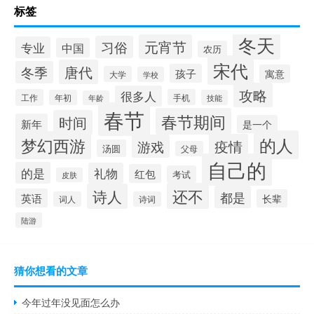
标签
冬天
元宵节
习俗
专业
中国
农历
宋代
唐代
冬季
孩子
寓意
大学
学校
攻略
很多人
工作
手机
年初
技能
年龄
春节
春节期间
时间
新年
是一个
的人
梦幻西游
疫情
游戏
汤圆
父母
自己的
的是
礼物
红包
考试
皮肤
还不
诗人
都是
英语
长辈
词人
诗词
陆游
猜你想看的文章
今年过年没见面怎么办