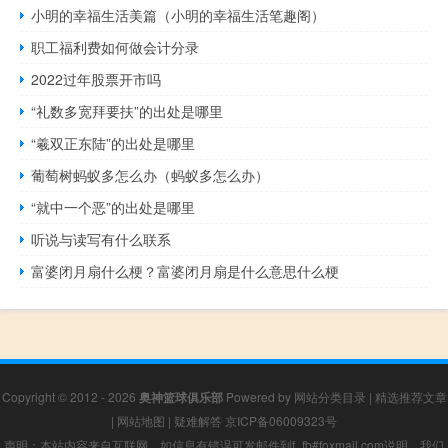
小明的幸福生活美篇（小明的幸福生活笔趣阁）
职工福利费如何做会计分录
2022过年股票开市吗
“礼数多宽拜要扶”的出处是哪里
“羲双正东陆”的出处是哪里
葡萄树蚂蚁多怎么办（蚂蚁多怎么办）
“就中一个恶”的出处是哪里
听说与读写有什么联系
富婆闭月扇什么梗？富婆闭月扇是什么意思什么梗
Copyright © 2012 - 2026
奥神篮球俱乐部
Powered by
网站分类目录
|
精选推荐文章
|
网站地图
|
疑难解答
京ICP备06009323号
声明：本站内容来自互联网，如信息有错误可发邮件到f_fb#foxmail.com说明，我们