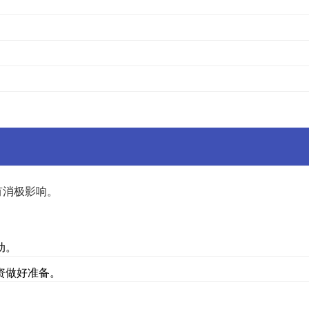
有消极影响。
动。
资做好准备。