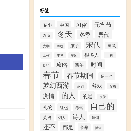
标签
元宵节
习俗
专业
中国
冬天
唐代
冬季
农历
宋代
孩子
寓意
大学
学校
很多人
工作
手机
年初
年龄
攻略
时间
新年
技能
春节
春节期间
是一个
梦幻西游
游戏
汤圆
父母
的人
疫情
的是
皮肤
自己的
礼物
红包
考试
诗人
英语
词人
诗词
还不
都是
长辈
陆游