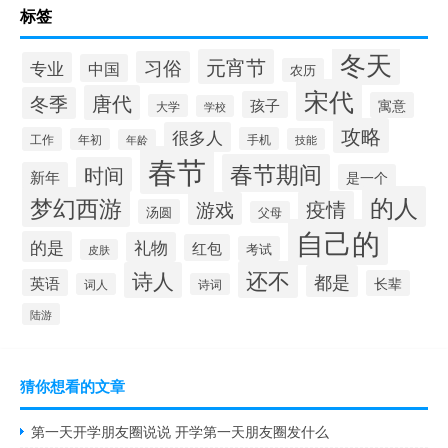
标签
冬天
元宵节
习俗
专业
中国
农历
宋代
唐代
冬季
孩子
寓意
大学
学校
攻略
很多人
工作
手机
年初
技能
年龄
春节
春节期间
时间
新年
是一个
的人
梦幻西游
疫情
游戏
汤圆
父母
自己的
的是
礼物
红包
考试
皮肤
还不
诗人
都是
英语
长辈
词人
诗词
陆游
猜你想看的文章
第一天开学朋友圈说说 开学第一天朋友圈发什么