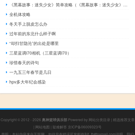
《黑幕故事：迷失少女》简单攻略（《黑幕故事：迷失少女》简单攻略）
全机体攻略
冬天手上脱皮怎么办
过年前的东北什么样子啊
“却扫甘隐沦”的出处是哪里
三星蓝调i70相机（三星蓝调i70）
珍惜春天的诗句
一九五三年春节是几日
hpv多大年纪会感染
Copyright © 2012 - 2026
奥神篮球俱乐部
Powered by
网站分类目录
|
精选推荐文章
|
网站地图
|
疑难解答
京ICP备06009323号
声明：本站内容来自互联网，如信息有错误可发邮件到f_fb#foxmail.com说明，我们