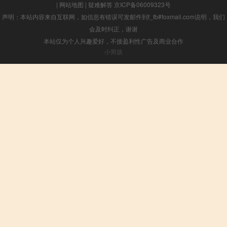
|
网站地图
|
疑难解答
京ICP备06009323号
声明：本站内容来自互联网，如信息有错误可发邮件到f_fb#foxmail.com说明，我们
会及时纠正，谢谢
本站仅为个人兴趣爱好，不接盈利性广告及商业合作
小男孩