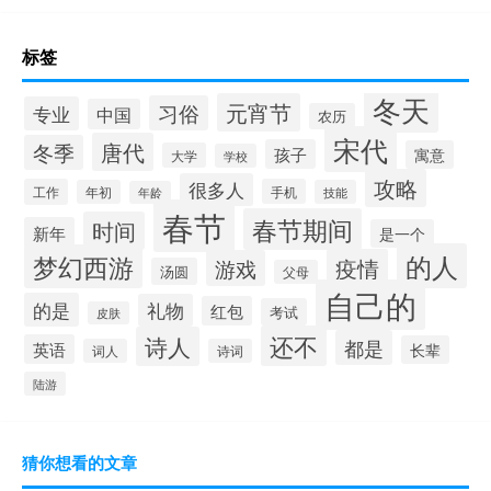
标签
冬天
元宵节
习俗
专业
中国
农历
宋代
唐代
冬季
孩子
寓意
大学
学校
攻略
很多人
工作
手机
年初
技能
年龄
春节
春节期间
时间
新年
是一个
的人
梦幻西游
疫情
游戏
汤圆
父母
自己的
的是
礼物
红包
考试
皮肤
还不
诗人
都是
英语
长辈
词人
诗词
陆游
猜你想看的文章