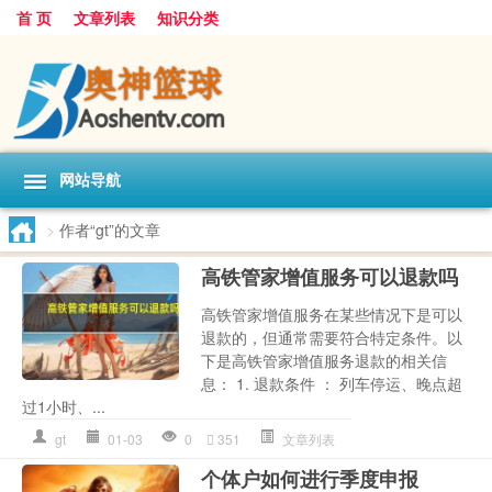
首 页
文章列表
知识分类
网站导航
>
作者“gt”的文章
高铁管家增值服务可以退款吗
高铁管家增值服务在某些情况下是可以
退款的，但通常需要符合特定条件。以
下是高铁管家增值服务退款的相关信
息： 1. 退款条件 ： 列车停运、晚点超
过1小时、...
gt
01-03
0
351
文章列表
个体户如何进行季度申报