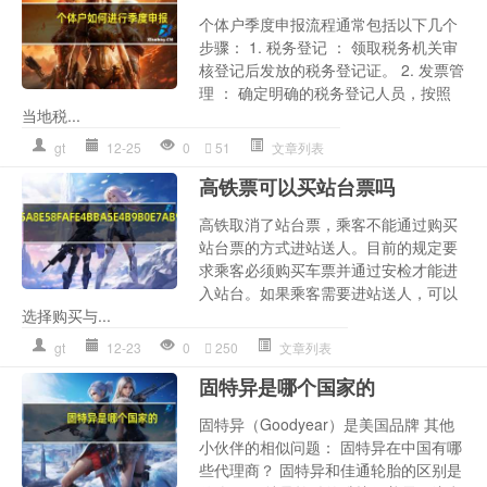
个体户季度申报流程通常包括以下几个
步骤： 1. 税务登记 ： 领取税务机关审
核登记后发放的税务登记证。 2. 发票管
理 ： 确定明确的税务登记人员，按照
当地税...
gt
12-25
0
51
文章列表
高铁票可以买站台票吗
高铁取消了站台票，乘客不能通过购买
站台票的方式进站送人。目前的规定要
求乘客必须购买车票并通过安检才能进
入站台。如果乘客需要进站送人，可以
选择购买与...
gt
12-23
0
250
文章列表
固特异是哪个国家的
固特异（Goodyear）是美国品牌 其他
小伙伴的相似问题： 固特异在中国有哪
些代理商？ 固特异和佳通轮胎的区别是