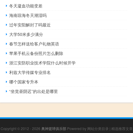
冬天凝血功能变差
海南琼海冬天潮湿吗
过年安阳解封了吗最近
大学50米多少满分
春节怎样送给客户礼物英语
苹果手机云备份照片怎么删除
浙江安防职业技术学院什么时候开学
利兹大学传媒专业排名
哪个国家专升本
“坐觉昼阴迟”的出处是哪里
Copyright © 2012 - 2026
奥神篮球俱乐部
Powered by
网站分类目录
|
精选推荐文章