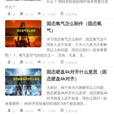
什么？ 固特异轮胎的维护保养需要注意
什么？
gt
12-16
0
494
文章列表
固态氧气怎么制作（固态氧
气）
关于固态氧气怎么制作，固态氧气这个
很多人还不知道，今天小六来为大家解
答以上的问题，现在让我们一起来看看
吧！ 1、氧气是空气的组分之一，无色、无臭、无...
gt
03-26
0
791
文章列表
固态硬盘4k对齐什么意思（固
态硬盘4k对齐）
大家好，杨子来为大家解答以上问题，
固态硬盘4k对齐什么意思，固态硬盘4k
对齐很多人还不知道，现在让我们一起
来看看吧！ 4K对齐意味着SSD扇区与8个模拟扇区...
gt
03-09
0
996
文章列表