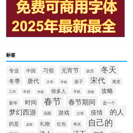
标签
冬天
元宵节
习俗
专业
中国
农历
宋代
唐代
冬季
孩子
寓意
大学
学校
攻略
很多人
工作
手机
年初
技能
年龄
春节
春节期间
时间
新年
是一个
的人
梦幻西游
疫情
游戏
汤圆
父母
自己的
的是
礼物
红包
考试
皮肤