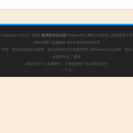
Copyright © 2012 - 2026
奥神篮球俱乐部
Powered by
网站分类目录
|
精选推荐文章
|
网站地图
|
疑难解答
京ICP备06009323号
声明：本站内容来自互联网，如信息有错误可发邮件到f_fb#foxmail.com说明，我们
会及时纠正，谢谢
本站仅为个人兴趣爱好，不接盈利性广告及商业合作
小男孩