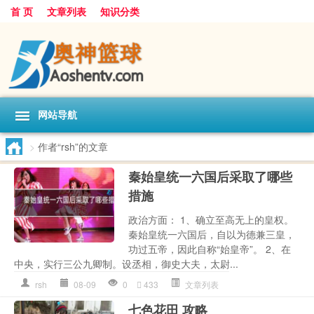
首 页
文章列表
知识分类
网站导航
>
作者“rsh”的文章
秦始皇统一六国后采取了哪些
措施
政治方面： 1、确立至高无上的皇权。
秦始皇统一六国后，自以为德兼三皇，
功过五帝，因此自称“始皇帝”。 2、在
中央，实行三公九卿制。设丞相，御史大夫，太尉...
rsh
08-09
0
433
文章列表
七色花田 攻略