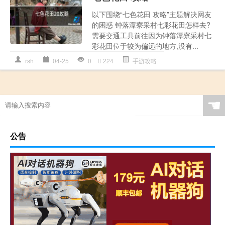
以下围绕“七色花田 攻略”主题解决网友
的困惑 钟落潭寮采村七彩花田怎样去?
需要交通工具前往因为钟落潭寮采村七
彩花田位于较为偏远的地方,没有...
rsh
04-25
0
224
手游攻略
☚
公告