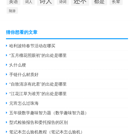
还不
诗人
都是
英语
长辈
词人
诗词
陆游
猜你想看的文章
哈利波特春节活动在哪买
“五月榴花照眼初”的出处是哪里
乆什么梗
手链什么材质好
“自致清凉有此君”的出处是哪里
“江花江草为谁芳”的出处是哪里
元宵怎么过珠海
五年级数学趣味智力题（数学趣味智力题）
型式检验报告和委托报告的区别
笔记本怎么验机教程（笔记本怎么验机）