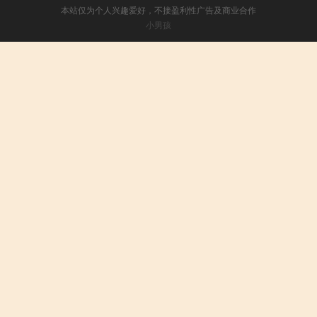
本站仅为个人兴趣爱好，不接盈利性广告及商业合作
小男孩