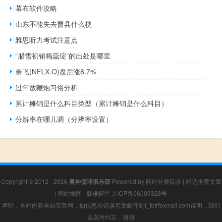
幕布软件攻略
山东不能失去曹县什么梗
雅思听力考试注意点
“腊雪初销梅蕊绽”的出处是哪里
奈飞(NFLX.O)盘后涨8.7%
过年放鞭炮习俗分析
累计摊销是什么科目类型（累计摊销是什么科目）
分辨率在哪儿调（分辨率设置）
Copyright © 2012 - 2026
奥神篮球俱乐部
Powered by
网站分类目录
|
精选推荐文章
|
网站地图
|
疑难解答
京ICP备06009323号
声明：本站内容来自互联网，如信息有错误可发邮件到f_fb#foxmail.com说明，我们
会及时纠正，谢谢