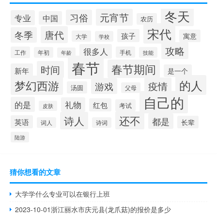
冬天
元宵节
习俗
专业
中国
农历
宋代
唐代
冬季
孩子
寓意
大学
学校
攻略
很多人
工作
手机
年初
技能
年龄
春节
春节期间
时间
新年
是一个
的人
梦幻西游
疫情
游戏
汤圆
父母
自己的
的是
礼物
红包
考试
皮肤
还不
诗人
都是
英语
长辈
词人
诗词
陆游
猜你想看的文章
大学学什么专业可以在银行上班
2023-10-01浙江丽水市庆元县(龙爪菇)的报价是多少