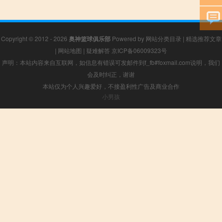
Copyright © 2012 - 2026
奥神篮球俱乐部
Powered by
网站分类目录
|
精选推荐文章
|
网站地图
|
疑难解答
京ICP备06009323号
声明：本站内容来自互联网，如信息有错误可发邮件到f_fb#foxmail.com说明，我们
会及时纠正，谢谢
本站仅为个人兴趣爱好，不接盈利性广告及商业合作
小男孩