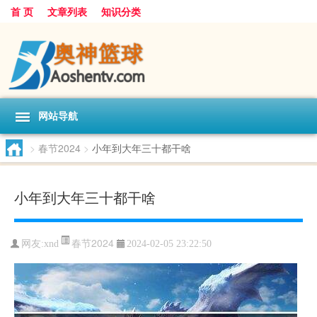
首 页
文章列表
知识分类
网站导航
>
春节2024
>
小年到大年三十都干啥
小年到大年三十都干啥
春节2024
网友:
xnd
2024-02-05 23:22:50