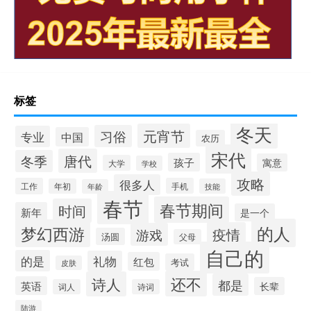
标签
冬天
元宵节
习俗
专业
中国
农历
宋代
唐代
冬季
孩子
寓意
大学
学校
攻略
很多人
工作
手机
年初
技能
年龄
春节
春节期间
时间
新年
是一个
的人
梦幻西游
疫情
游戏
汤圆
父母
自己的
的是
礼物
红包
考试
皮肤
还不
诗人
都是
英语
长辈
词人
诗词
陆游