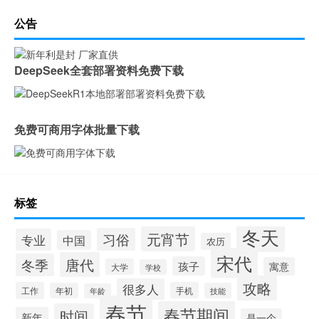
公告
DeepSeek全套部署资料免费下载
免费可商用字体批量下载
标签
冬天
元宵节
习俗
专业
中国
农历
宋代
唐代
冬季
孩子
寓意
大学
学校
攻略
很多人
工作
手机
年初
技能
年龄
春节
春节期间
时间
新年
是一个