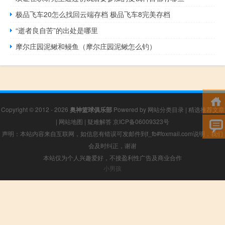
极品飞车20怎么找回云端存档 极品飞车8完美存档
“逝者良自苦”的出处是哪里
摩尔庄园泥鳅和鳗鱼（摩尔庄园泥鳅怎么钓）
Copyright © 2012 - 2026
奥神篮球俱乐部
Powered by
网站分类目录
|
精选推荐文章
|
网站地图
|
疑难解答
京ICP备06009323号
声明：本站内容来自互联网，如信息有错误可发邮件到f_fb#foxmail.com说明，我们
会及时纠正，谢谢
本站仅为个人兴趣爱好，不接盈利性广告及商业合作
小男孩