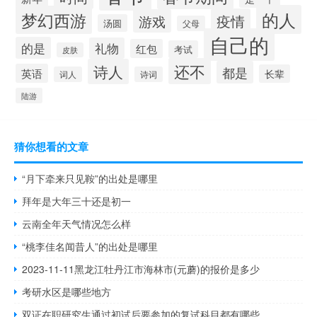
的人
梦幻西游
疫情
游戏
汤圆
父母
自己的
的是
礼物
红包
考试
皮肤
还不
诗人
都是
英语
长辈
词人
诗词
陆游
猜你想看的文章
“月下牵来只见鞍”的出处是哪里
拜年是大年三十还是初一
云南全年天气情况怎么样
“桃李佳名闻昔人”的出处是哪里
2023-11-11黑龙江牡丹江市海林市(元蘑)的报价是多少
考研水区是哪些地方
双证在职研究生通过初试后要参加的复试科目都有哪些