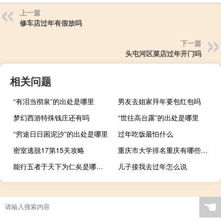
上一篇
修车店过年有假放吗
下一篇
头屯河区菜店过年开门吗
相关问题
“有泪当彻泉”的出处是哪里
男友去姐家拜年要包红包吗
梦幻西游特殊钱庄还有吗
“世往高台露”的出处是哪里
“穷途日日困泥沙”的出处是哪里
过年吃饭最怕什么
密室逃脱17第15关攻略
重庆市大学排名重庆有哪些大学
能行五者于天下为仁矣是哪五者
儿子接我去过年怎么说
☚