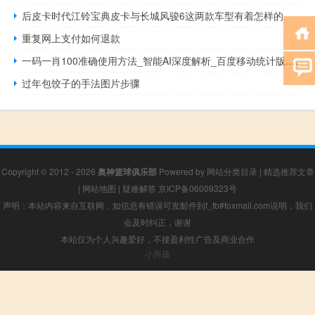
后皮卡时代江铃宝典皮卡与长城风骏6这两款车型有着怎样的
重复网上支付如何退款
一码一肖100准确使用方法_智能AI深度解析_百度移动统计版.213.1.336
过年包饺子的手法图片步骤
Copyright © 2012 - 2026
奥神篮球俱乐部
Powered by
网站分类目录
|
精选推荐文章
|
网站地图
|
疑难解答
京ICP备06009323号
声明：本站内容来自互联网，如信息有错误可发邮件到f_fb#foxmail.com说明，我们
会及时纠正，谢谢
本站仅为个人兴趣爱好，不接盈利性广告及商业合作
小男孩