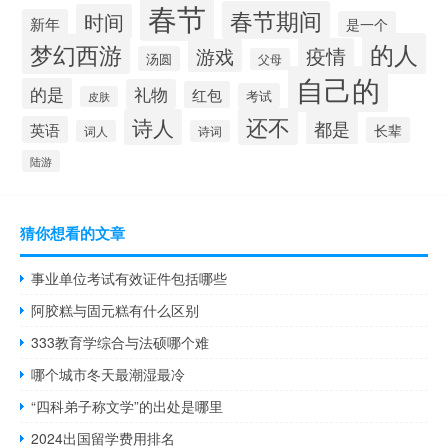
春节
春节期间
时间
新年
是一个
的人
梦幻西游
疫情
游戏
汤圆
父母
自己的
的是
礼物
红包
考试
皮肤
还不
诗人
都是
英语
长辈
词人
诗词
陆游
猜你想看的文章
事业单位考试有效证件包括哪些
阿胶糕与固元糕有什么区别
333教育学综合与法硕哪个难
哪个城市冬天最潮湿最冷
“四科弟子称文学”的出处是哪里
2024出国留学费用排名