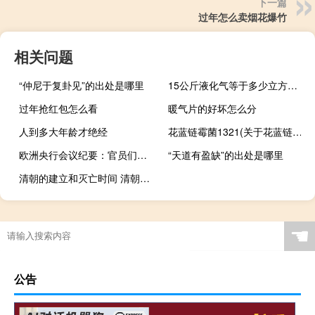
下一篇
过年怎么卖烟花爆竹
相关问题
“仲尼于复卦见”的出处是哪里
15公斤液化气等于多少立方液化气
过年抢红包怎么看
暖气片的好坏怎么分
人到多大年龄才绝经
花蓝链霉菌1321(关于花蓝链霉菌1321简述)
欧洲央行会议纪要：官员们认为没有确凿证据显示工资发展出现拐点
“天道有盈缺”的出处是哪里
清朝的建立和灭亡时间 清朝的建立者是谁
☚
公告