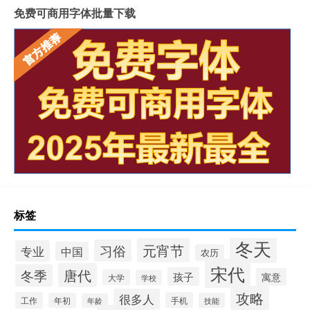
免费可商用字体批量下载
标签
冬天
元宵节
习俗
专业
中国
农历
宋代
唐代
冬季
孩子
寓意
大学
学校
攻略
很多人
工作
手机
年初
技能
年龄