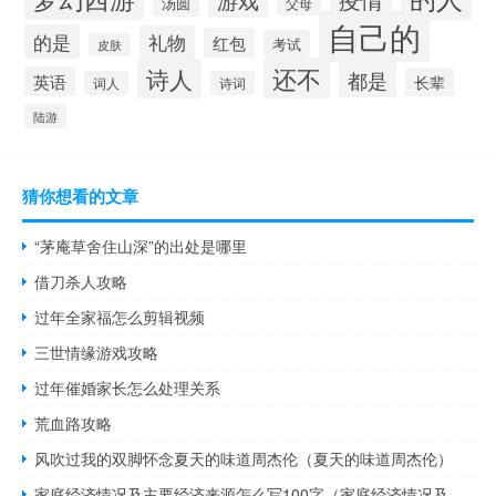
汤圆
父母
自己的
的是
礼物
红包
考试
皮肤
还不
诗人
都是
英语
长辈
词人
诗词
陆游
猜你想看的文章
“茅庵草舍住山深”的出处是哪里
借刀杀人攻略
过年全家福怎么剪辑视频
三世情缘游戏攻略
过年催婚家长怎么处理关系
荒血路攻略
风吹过我的双脚怀念夏天的味道周杰伦（夏天的味道周杰伦）
家庭经济情况及主要经济来源怎么写100字（家庭经济情况及主要经济来源怎么写）