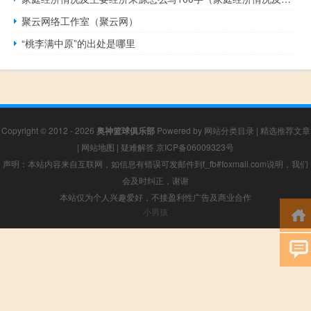
聚云网络工作室（聚云网）
“桃李满中原”的出处是哪里
Copyright © 2012 - 2026
奥神篮球俱乐部
Powered by
网站分类目录
|
精选推荐文章
|
网站地图
|
疑难解答
京ICP备06009323号
声明：本站内容来自互联网，如信息有错误可发邮件到f_fb#foxmail.com说明，我们
会及时纠正，谢谢
本站仅为个人兴趣爱好，不接盈利性广告及商业合作
小男孩