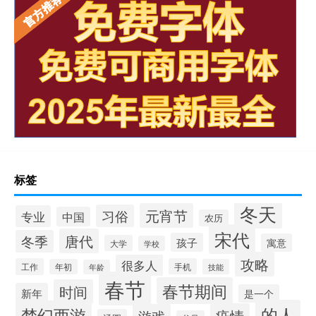
标签
冬天
元宵节
习俗
专业
中国
农历
宋代
唐代
冬季
孩子
寓意
大学
学校
攻略
很多人
工作
手机
年初
技能
年龄
春节
春节期间
时间
新年
是一个
的人
梦幻西游
疫情
游戏