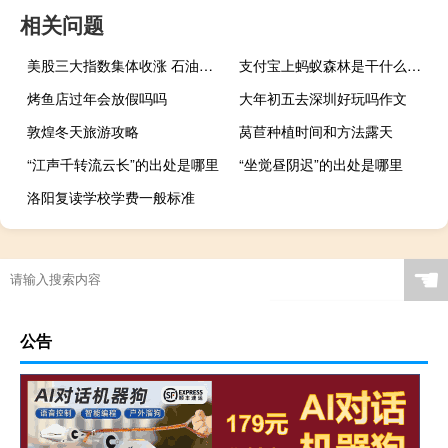
相关问题
美股三大指数集体收涨 石油与天然气板块涨幅居前
支付宝上蚂蚁森林是干什么用的
烤鱼店过年会放假吗吗
大年初五去深圳好玩吗作文
敦煌冬天旅游攻略
莴苣种植时间和方法露天
“江声千转流云长”的出处是哪里
“坐觉昼阴迟”的出处是哪里
洛阳复读学校学费一般标准
☚
公告