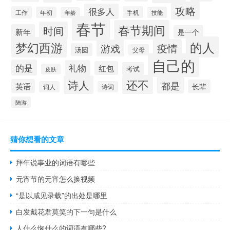
攻略
很多人
工作
手机
年初
技能
年龄
春节
春节期间
时间
新年
是一个
的人
梦幻西游
疫情
游戏
汤圆
父母
自己的
的是
礼物
红包
考试
皮肤
还不
诗人
都是
英语
长辈
词人
诗词
陆游
猜你想看的文章
拜年说事业的词语有哪些
元宵节的元宵怎么换视频
“是以咸见录载”的出处是哪里
白发戴花君莫笑的下一句是什么
人什么恟什么的词语有哪些?