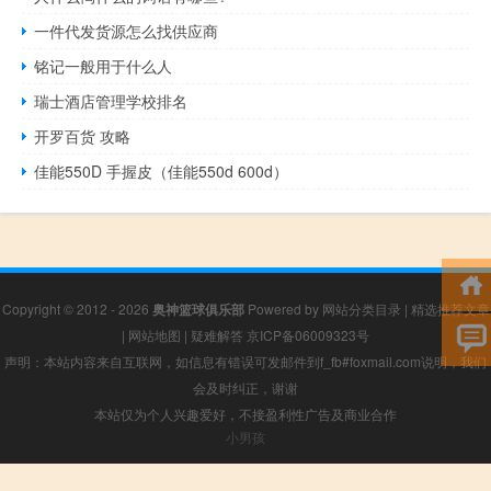
一件代发货源怎么找供应商
铭记一般用于什么人
瑞士酒店管理学校排名
开罗百货 攻略
佳能550D 手握皮（佳能550d 600d）
Copyright © 2012 - 2026
奥神篮球俱乐部
Powered by
网站分类目录
|
精选推荐文章
|
网站地图
|
疑难解答
京ICP备06009323号
声明：本站内容来自互联网，如信息有错误可发邮件到f_fb#foxmail.com说明，我们
会及时纠正，谢谢
本站仅为个人兴趣爱好，不接盈利性广告及商业合作
小男孩