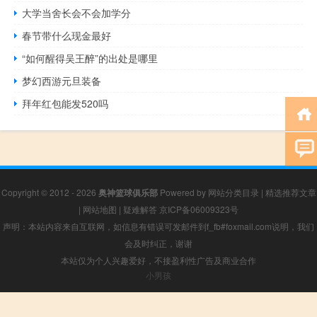
大学当舍长会不会加学分
春节带什么现金最好
“如何醒得吴王醉”的出处是哪里
梦幻西游元旦装备
拜年红包能发520吗
Copyright © 2012 - 2026
奥神篮球俱乐部
Powered by
网站分类目录
|
精选推荐文章
|
网站地图
|
疑难解答
京ICP备06009323号
声明：本站内容来自互联网，如信息有错误可发邮件到f_fb#foxmail.com说明，我们
会及时纠正，谢谢
本站仅为个人兴趣爱好，不接盈利性广告及商业合作
小男孩