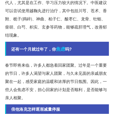
代人，尤其是在工作、学习压力较大的情况下。中医建议
可以尝试使用越鞠丸进行治疗，其中包括川芎、苍术、香
附、栀子(捣碎)、神曲、柏子仁、酸枣仁、龙骨、牡蛎、
柴胡、白芍、枳实、玄参等药物，能够疏肝理气，改善郁
结现象。
焦虑
还有一个月就过年了，你
吗?
春节即将来临，许多人都急着回家团聚。过年是一个重要
的节日，许多人渴望与家人团聚，与久未见面的亲戚朋友
聚在一起，感受家庭的温暖和浓厚的节日氛围。因此，一
些人会焦虑不安，担心回家的计划是否顺利，是否能够与
亲人相聚。
倍他洛克怎样逐渐减量停服