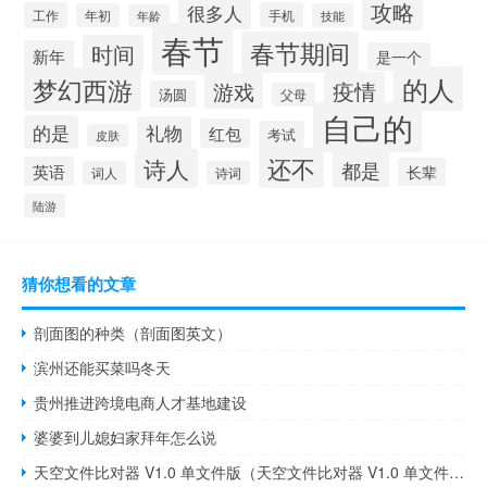
攻略
很多人
工作
手机
年初
技能
年龄
春节
春节期间
时间
新年
是一个
的人
梦幻西游
疫情
游戏
汤圆
父母
自己的
的是
礼物
红包
考试
皮肤
还不
诗人
都是
英语
长辈
词人
诗词
陆游
猜你想看的文章
剖面图的种类（剖面图英文）
滨州还能买菜吗冬天
贵州推进跨境电商人才基地建设
婆婆到儿媳妇家拜年怎么说
天空文件比对器 V1.0 单文件版（天空文件比对器 V1.0 单文件版功能简介）