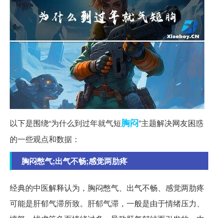
胸闷
以下是围绕“为什么到过年就气短
”主题解决网友困惑
的一些观点和数据：
胸闷憋气;出气不畅;感觉两肋疼
经典的中医解释认为，胸闷憋气、出气不畅、感觉两肋疼
可能是肝郁气滞所致。肝郁气滞，一般是由于情绪压力、