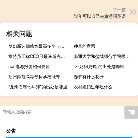
下一篇
过年可以自己去旅游吗英语
相关问题
梦幻新诛仙修炼最高多少（梦幻诛仙最高多少级）
种草的意思
推特员工称CEO只是马斯克的傀儡 大业难成
南通大学和盐城师范学院哪个好
ups电源报警如何复位
“不妨归更晚”的出处是哪里
朔州师范高等专科学校能专升本吗
春节有什么花开
“龙州石秫七斗醪”的出处是哪里
农村媳妇过年吃什么
☚
公告