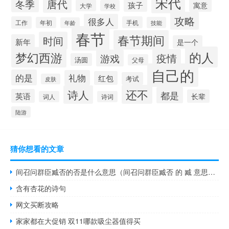
宋代
唐代
冬季
孩子
寓意
大学
学校
攻略
很多人
工作
手机
年初
技能
年龄
春节
春节期间
时间
新年
是一个
的人
梦幻西游
疫情
游戏
汤圆
父母
自己的
的是
礼物
红包
考试
皮肤
还不
诗人
都是
英语
长辈
词人
诗词
陆游
猜你想看的文章
间召问群臣臧否的否是什么意思（间召问群臣臧否 的 臧 意思是什么）
含有杏花的诗句
网文买断攻略
家家都在大促销 双11哪款吸尘器值得买