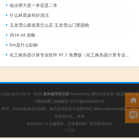
临汾师大是一本还是二本
什么材质桌布好清洁
玉龙雪山索道票怎么买 玉龙雪山门票团购
2k16 mt 攻略
frm是什么职称
化工换热器计算专业软件 V1.1 免费版（化工换热器计算专业软件 V1.1 免费版功能简介）
Copyright © 2012 - 2026
奥神篮球俱乐部
Powered by
网站分类目录
|
精选推荐文章
|
网站地图
|
疑难解答
京ICP备06009323号
声明：本站内容来自互联网，如信息有错误可发邮件到f_fb#foxmail.com说明，我们
会及时纠正，谢谢
本站仅为个人兴趣爱好，不接盈利性广告及商业合作
小男孩