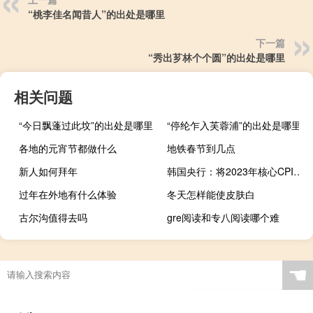
“桃李佳名闻昔人”的出处是哪里
下一篇
“秀出芗林个个圆”的出处是哪里
相关问题
“今日飘蓬过此坟”的出处是哪里
“停纶乍入芙蓉浦”的出处是哪里
各地的元宵节都做什么
地铁春节到几点
新人如何拜年
韩国央行：将2023年核心CPI预测上调至3.4%而原先预测为3.3%
过年在外地有什么体验
冬天怎样能使皮肤白
古尔沟值得去吗
gre阅读和专八阅读哪个难
☚