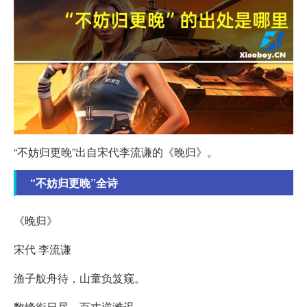
“不妨归更晚”出自宋代李流谦的《晚归》。
“不妨归更晚”全诗
《晚归》
宋代 李流谦
渔子舣舟待，山童负笈窥。
数峰衔日尽，百丈逆滩迟。