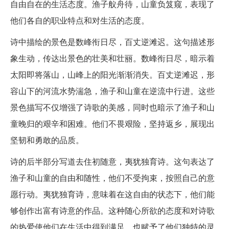
自由自在的生活态度。渔子舣舟待，山童负笈窥，表现了
他们各自的职业特点和对生活的态度。
诗中描绘的景色是数峰衔日尽，百丈逆滩迟。这句描述形
象生动，传达出景色的壮美和壮丽。数峰衔日尽，暗示着
太阳即将落山，山峰上的阳光渐渐消失。百丈逆滩迟，形
容山下的河流水势湍急，渔子和山童在逆流中行进。这些
景色描写不仅增强了诗歌的美感，同时也暗示了渔子和山
童晚归的艰辛和困难。他们不畏艰险，坚持返乡，展现出
坚韧和勇敢的品质。
诗的后半部分写道去住初随意，夷犹独育诗。这句表达了
渔子和山童的自由和随性，他们不受拘束，按照自己的意
愿行动。夷犹独育诗，意味着在这自由的状态下，他们能
够创作出富有诗意的作品。这种随心所欲的态度和对诗歌
的热爱使他们在生活中得到满足，也赋予了他们独特的灵