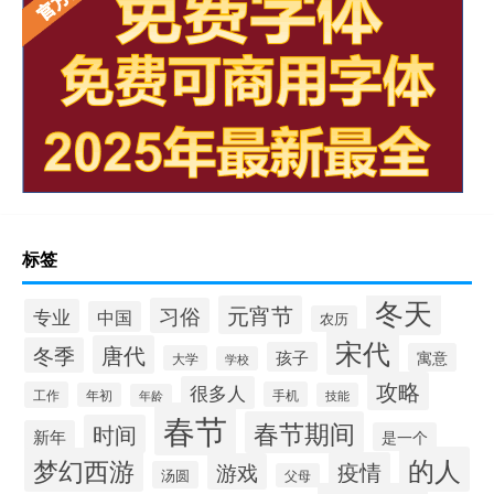
标签
冬天
元宵节
习俗
专业
中国
农历
宋代
唐代
冬季
孩子
寓意
大学
学校
攻略
很多人
工作
手机
年初
技能
年龄
春节
春节期间
时间
新年
是一个
的人
梦幻西游
疫情
游戏
汤圆
父母