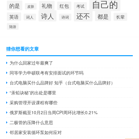
自己的
的是
礼物
红包
考试
皮肤
还不
诗人
都是
英语
长辈
词人
诗词
陆游
猜你想看的文章
为什么回家过年最爽了
同等学力申硕联考有安排面试的环节吗
台式电脑买什么品牌好 知乎（台式电脑买什么品牌好）
“汞铅诀秘”的出处是哪里
采购管理开设课程有哪些
俄罗斯截至10月2日当周CPI周环比增长0.21%
二极管的压降什么意思
邻居家安装循环泵如何应对