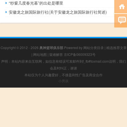
“纱窗几度春光暮”的出处是哪里
安徽龙之旅国际旅行社(关于安徽龙之旅国际旅行社简述)
Copyright © 2012 - 2026
奥神篮球俱乐部
Powered by
网站分类目录
|
精选推荐文章
|
网站地图
|
疑难解答
京ICP备06009323号
声明：本站内容来自互联网，如信息有错误可发邮件到f_fb#foxmail.com说明，我们
会及时纠正，谢谢
本站仅为个人兴趣爱好，不接盈利性广告及商业合作
小男孩