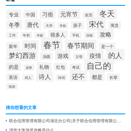
冬天
元宵节
习俗
专业
中国
农历
宋代
唐代
冬季
孩子
寓意
大学
学校
攻略
很多人
工作
手机
年初
技能
年龄
春节
春节期间
时间
新年
是一个
的人
梦幻西游
疫情
游戏
汤圆
父母
自己的
的是
礼物
红包
考试
皮肤
还不
诗人
都是
英语
长辈
词人
诗词
陆游
猜你想看的文章
联合信用管理有限公司湖北分公司(关于联合信用管理有限公司湖北分公司简述)
清华大学游览攻略是什么