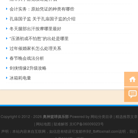
会计实务：原始凭证的种类有哪些
孔庙国子监 关于孔庙国子监的介绍
冬天腿部出汗按摩哪里最好
“压酒初成不怕愁”的出处是哪里
过年催婚家长怎么处理关系
春节晚会戏法分析
剑侠情缘2升级攻略
冰箱耗电量
Copyright © 2012 - 2026
奥神篮球俱乐部
Powered by
网站分类目录
|
精选推荐文章
|
网站地图
|
疑难解答
京ICP备06009323号
声明：本站内容来自互联网，如信息有错误可发邮件到f_fb#foxmail.com说明，我们