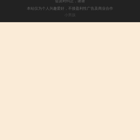
会及时纠正，谢谢
本站仅为个人兴趣爱好，不接盈利性广告及商业合作
小男孩