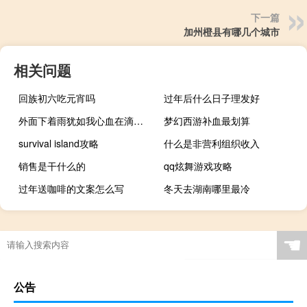
下一篇
加州橙县有哪几个城市
相关问题
回族初六吃元宵吗
过年后什么日子理发好
外面下着雨犹如我心血在滴大妈（外面下着雨 犹如我心血在滴）
梦幻西游补血最划算
survival island攻略
什么是非营利组织收入
销售是干什么的
qq炫舞游戏攻略
过年送咖啡的文案怎么写
冬天去湖南哪里最冷
☚
公告