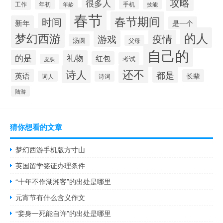
攻略
很多人
工作
手机
年初
技能
年龄
春节
春节期间
时间
新年
是一个
的人
梦幻西游
疫情
游戏
汤圆
父母
自己的
的是
礼物
红包
考试
皮肤
还不
诗人
都是
英语
长辈
词人
诗词
陆游
猜你想看的文章
梦幻西游手机版方寸山
英国留学签证办理条件
“十年不作湖湘客”的出处是哪里
元宵节有什么含义作文
“妾身一死能自许”的出处是哪里