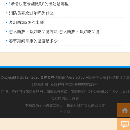
“求情抉态兮幽微彰”的出处是哪里
消防员喜欢过年吗为什么
梦幻西游2怎么出师
怎么腌萝卜条好吃又脆方法 怎么腌萝卜条好吃又脆
春节期间阜康的温度是多少
Copyright © 2012 - 2026
奥神篮球俱乐部
Powered by
网站分类目录
|
精选推荐文章
|
网站地图
|
疑难解答
京ICP备06009323号
声明：本站内容来自互联网，如信息有错误可发邮件到f_fb#foxmail.com说明，我们
会及时纠正，谢谢
本站仅为个人兴趣爱好，不接盈利性广告及商业合作
小男孩