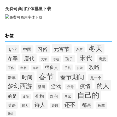
免费可商用字体批量下载
标签
冬天
元宵节
习俗
专业
中国
农历
宋代
唐代
冬季
孩子
寓意
大学
学校
攻略
很多人
工作
手机
年初
技能
年龄
春节
春节期间
时间
新年
是一个
的人
梦幻西游
疫情
游戏
汤圆
父母
自己的
的是
礼物
红包
考试
皮肤
还不
诗人
都是
英语
长辈
词人
诗词
陆游