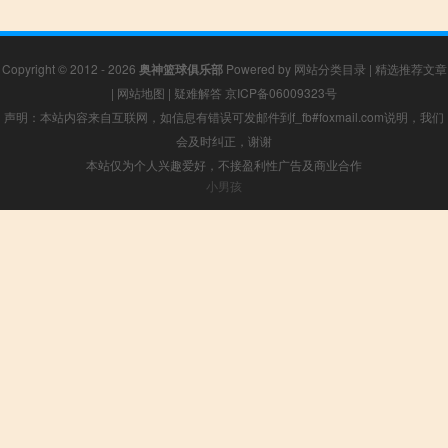
Copyright © 2012 - 2026
奥神篮球俱乐部
Powered by
网站分类目录
|
精选推荐文章
|
网站地图
|
疑难解答
京ICP备06009323号
声明：本站内容来自互联网，如信息有错误可发邮件到f_fb#foxmail.com说明，我们
会及时纠正，谢谢
本站仅为个人兴趣爱好，不接盈利性广告及商业合作
小男孩