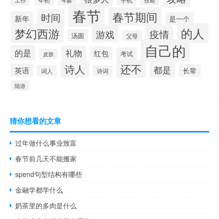
年龄
春节
春节期间
时间
新年
是一个
的人
梦幻西游
疫情
游戏
汤圆
父母
自己的
的是
礼物
红包
考试
皮肤
还不
诗人
都是
英语
长辈
词人
诗词
陆游
猜你想看的文章
过年做什么事业致富
春节前几天不能搬家
spend句型结构有哪些
金融学都学什么
奶茶里的多肉是什么