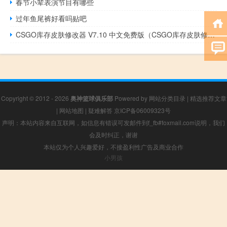
春节小辈表演节目有哪些
过年鱼尾裤好看吗贴吧
CSGO库存皮肤修改器 V7.10 中文免费版（CSGO库存皮肤修改器 V7.10 中文免费版功能简介）
Copyright © 2012 - 2026
奥神篮球俱乐部
Powered by
网站分类目录
|
精选推荐文章
|
网站地图
|
疑难解答
京ICP备06009323号
声明：本站内容来自互联网，如信息有错误可发邮件到f_fb#foxmail.com说明，我们
会及时纠正，谢谢
本站仅为个人兴趣爱好，不接盈利性广告及商业合作
小男孩