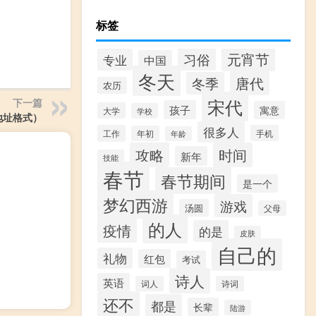
标签
元宵节
习俗
专业
中国
冬天
唐代
冬季
农历
宋代
下一篇
孩子
寓意
大学
学校
地址格式）
很多人
工作
手机
年初
年龄
攻略
时间
新年
技能
春节
春节期间
是一个
梦幻西游
游戏
汤圆
父母
的人
疫情
的是
皮肤
自己的
礼物
红包
考试
诗人
英语
词人
诗词
还不
都是
长辈
陆游