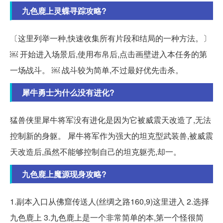
九色鹿上灵蝶寻踪攻略?
〔这里列举一种,快速收集所有片段和结局的一种方法。〕
￼ 开始进入场景后,使用布帛后,点击画壁进入本任务的第
一场战斗。 ￼ 战斗较为简单,不过最好优先击杀。
犀牛勇士为什么没有进化?
猛兽侠里犀牛将军没有进化是因为它被威震天改造了,无法
控制新的身躯。 犀牛将军作为强大的坦克型武装兽,被威震
天改造后,虽然不能够控制自己的坦克躯壳,却一。
九色鹿上魔源现身攻略?
1.副本入口从佛窟传送人(丝绸之路160,9)这里进入 2.选择
九色鹿上 3.九色鹿上是一个非常简单的本,第一个怪很简