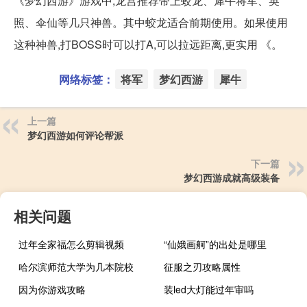
《梦幻西游》游戏中,龙宫推荐带上蛟龙、犀牛将军、英
照、伞仙等几只神兽。其中蛟龙适合前期使用。如果使用
这种神兽,打BOSS时可以打A,可以拉远距离,更实用 《。
网络标签：
将军
梦幻西游
犀牛
上一篇
梦幻西游如何评论帮派
下一篇
梦幻西游成就高级装备
相关问题
过年全家福怎么剪辑视频
“仙娥画舸”的出处是哪里
哈尔滨师范大学为几本院校
征服之刃攻略属性
因为你游戏攻略
装led大灯能过年审吗