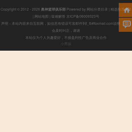
Copyright © 2012 - 2026
奥神篮球俱乐部
Powered by
网站分类目录
|
精选推荐文章
|
网站地图
|
疑难解答
京ICP备06009323号
声明：本站内容来自互联网，如信息有错误可发邮件到f_fb#foxmail.com说明，我们
会及时纠正，谢谢
本站仅为个人兴趣爱好，不接盈利性广告及商业合作
小男孩