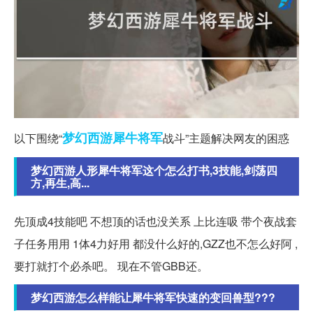
梦幻西游
犀牛
将军
以下围绕“
战斗”主题解决网友的困惑
梦幻西游人形犀牛将军这个怎么打书,3技能,剑荡四
方,再生,高...
先顶成4技能吧 不想顶的话也没关系 上比连吸 带个夜战套
子任务用用 1体4力好用 都没什么好的,GZZ也不怎么好阿 ,
要打就打个必杀吧。 现在不管GBB还。
梦幻西游怎么样能让犀牛将军快速的变回兽型???