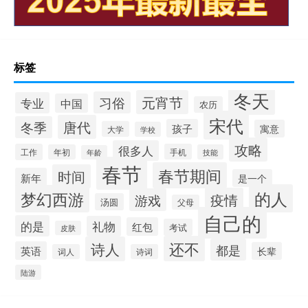
标签
冬天
元宵节
习俗
专业
中国
农历
宋代
唐代
冬季
孩子
寓意
大学
学校
攻略
很多人
工作
手机
年初
技能
年龄
春节
春节期间
时间
新年
是一个
的人
梦幻西游
疫情
游戏
汤圆
父母
自己的
的是
礼物
红包
考试
皮肤
还不
诗人
都是
英语
长辈
词人
诗词
陆游