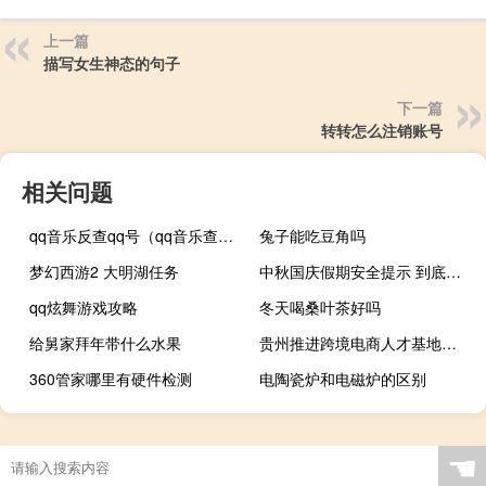
上一篇
描写女生神态的句子
下一篇
转转怎么注销账号
相关问题
qq音乐反查qq号（qq音乐查询器）
兔子能吃豆角吗
梦幻西游2 大明湖任务
中秋国庆假期安全提示 到底什么情况嘞
qq炫舞游戏攻略
冬天喝桑叶茶好吗
给舅家拜年带什么水果
贵州推进跨境电商人才基地建设
360管家哪里有硬件检测
电陶瓷炉和电磁炉的区别
☚