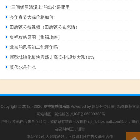
“三间矮屋清溪上”的出处是哪里
今年春节大蒜价格如何
田馥甄公益视频（田馥甄公布恋情）
集福攻略原图（集福攻略）
北京的风俗初二能拜年吗
新型城镇化板块震荡走高 苏州规划大涨10%
莫代尔是什么
Copyright © 2012 - 2026
奥神篮球俱乐部
Powered by
网站分类目录
|
精选推荐文章
|
网站地图
|
疑难解答
京ICP备06009323号
声明：本站内容来自互联网，如信息有错误可发邮件到f_fb#foxmail.com说明，我们
会及时纠正，谢谢
本站仅为个人兴趣爱好，不接盈利性广告及商业合作