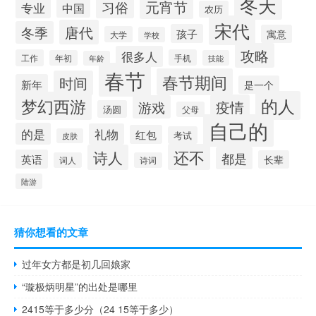
冬天
元宵节
习俗
专业
中国
农历
宋代
唐代
冬季
孩子
寓意
大学
学校
攻略
很多人
工作
手机
年初
技能
年龄
春节
春节期间
时间
新年
是一个
的人
梦幻西游
疫情
游戏
汤圆
父母
自己的
的是
礼物
红包
考试
皮肤
还不
诗人
都是
英语
长辈
词人
诗词
陆游
猜你想看的文章
过年女方都是初几回娘家
“璇极炳明星”的出处是哪里
2415等于多少分（24 15等于多少）