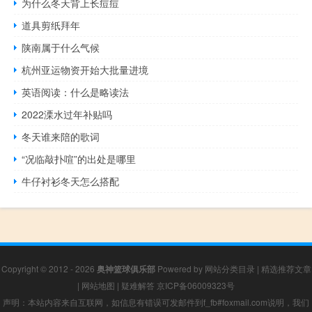
为什么冬天背上长痘痘
道具剪纸拜年
陕南属于什么气候
杭州亚运物资开始大批量进境
英语阅读：什么是略读法
2022溧水过年补贴吗
冬天谁来陪的歌词
“况临敲扑喧”的出处是哪里
牛仔衬衫冬天怎么搭配
Copyright © 2012 - 2026
奥神篮球俱乐部
Powered by
网站分类目录
|
精选推荐文章
|
网站地图
|
疑难解答
京ICP备06009323号
声明：本站内容来自互联网，如信息有错误可发邮件到f_fb#foxmail.com说明，我们