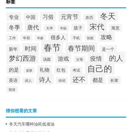
标签
冬天
元宵节
习俗
专业
中国
农历
宋代
唐代
冬季
孩子
寓意
大学
学校
攻略
很多人
工作
手机
年初
技能
年龄
春节
春节期间
时间
新年
是一个
的人
梦幻西游
疫情
游戏
汤圆
父母
自己的
的是
礼物
红包
考试
皮肤
还不
诗人
都是
英语
长辈
词人
诗词
陆游
猜你想看的文章
冬天汽车哪种油耗低省油