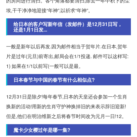
的房间进行清扫。各个角落都要清扫,除去一年中积下的尘
埃,干干净净地迎接“年神”,以祈求“年神”。
给日本的客户写新年信（发邮件）是12月31日写，
还是1月1日发...
一般是新年以后再发.因为邮件相当于贺年片.在日本,贺年
片是过年(元旦)前寄出,邮局会在1/1投递. 邮件可以这样写:
1) 如果在1/1以前写(一般可以是最。
日本春节与中国的春节有什么相似点?
12月31日是除夕!每年春节,日本的天皇还会参加一个生肖
换新的活动!用新的生肖守护神换掉旧的来表示辞旧迎新!
但是,他们在明治维新之后将春节时间改为元月一日!12。
魔卡少女樱过年是哪一集?