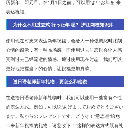
历新年，即元旦。在1月1日之前，可以用“よいお年を”来
表达祝福。
为什么不用过去式 行った年 呢?_沪江网校知识库
使用现在时态来表达新年祝福，会给人一种强调此时此刻
心情的感觉，有一种临场感。而使用过去时态则会让人感
受到过去已经流逝的情感。通过使用现在时态，我们可以
更好地把握当下的心情，让祝福更加真挚。
送日语老师新年礼物，要怎么和他说
在送给日语老师新年礼物时，我们可以使用一些富有个性
的表达方式。例如，可以说“あげましておめでとうござい
ます。私からのプレゼントです、どうぞ！”意思是“给您
带来新年祝福的礼物，请您收下！”这样的表达方式既有礼