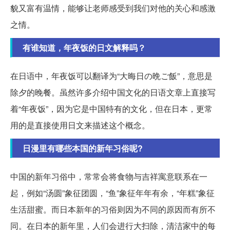
貌又富有温情，能够让老师感受到我们对他的关心和感激
之情。
有谁知道，年夜饭的日文解释吗？
在日语中，年夜饭可以翻译为“大晦日の晩ご飯”，意思是
除夕的晚餐。虽然许多介绍中国文化的日语文章上直接写
着“年夜饭”，因为它是中国特有的文化，但在日本，更常
用的是直接使用日文来描述这个概念。
日漫里有哪些本国的新年习俗呢?
中国的新年习俗中，常常会将食物与吉祥寓意联系在一
起，例如“汤圆”象征团圆，“鱼”象征年年有余，“年糕”象征
生活甜蜜。而日本新年的习俗则因为不同的原因而有所不
同。在日本的新年里，人们会进行大扫除，清洁家中的每