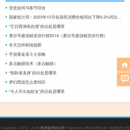
党史如何与春节结合
国家统计局：2023年10月份居民消费价格同比下降0.2%环比下降0.1%
“它日西湖有此僧”的出处是哪里
赛尔号最强精灵排行榜2019（赛尔号最强精灵排行榜）
冬天怎样刷地毯胶
手游黄金圣斗士攻略
多点触摸技术（多点触摸）
“惊卧老龙身”的出处是哪里
梦幻西游怎么查转区
“今人不出如处女”的出处是哪里
Copyright © 2012 - 2026
奥神篮球俱乐部
Powered by
网站分类目录
|
精选推荐文章