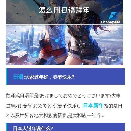
日语
:大家过年好，春节快乐?
翻译成日语即是:あけましておめでとうございます(大家
日本
新年
过年好),春节 おめでとう(春节快乐)。
指的是日
本以及世界各地大和族的新春,是大和族一年当...
日本人过年说什么?