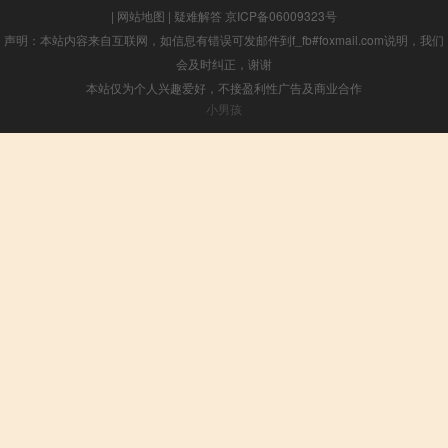
|
网站地图
|
疑难解答
京ICP备06009323号
声明：本站内容来自互联网，如信息有错误可发邮件到f_fb#foxmail.com说明，我们
会及时纠正，谢谢
本站仅为个人兴趣爱好，不接盈利性广告及商业合作
小男孩