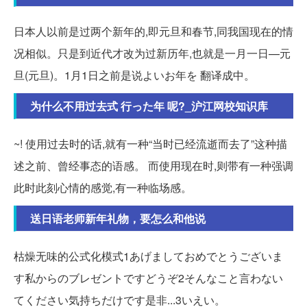
日本人以前是过两个新年的,即元旦和春节,同我国现在的情
况相似。只是到近代才改为过新历年,也就是一月一日—元
旦(元旦)。1月1日之前是说よいお年を 翻译成中。
为什么不用过去式 行った年 呢?_沪江网校知识库
~! 使用过去时的话,就有一种“当时已经流逝而去了”这种描
述之前、曾经事态的语感。 而使用现在时,则带有一种强调
此时此刻心情的感觉,有一种临场感。
送日语老师新年礼物，要怎么和他说
枯燥无味的公式化模式1あげましておめでとうございま
す私からのブレゼントですどうぞ2そんなこと言わない
てください気持ちだけです是非...3いえい。