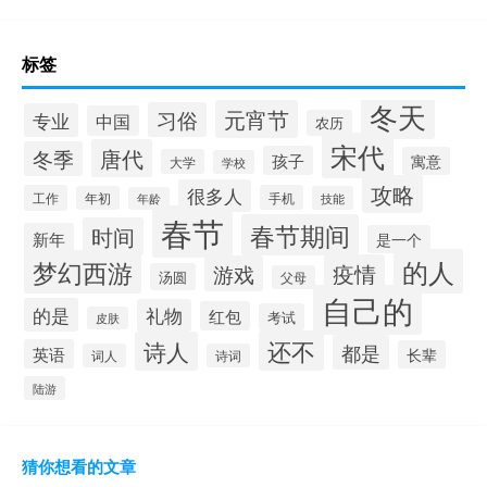
标签
冬天
元宵节
习俗
专业
中国
农历
宋代
唐代
冬季
孩子
寓意
大学
学校
攻略
很多人
工作
手机
年初
技能
年龄
春节
春节期间
时间
新年
是一个
的人
梦幻西游
疫情
游戏
汤圆
父母
自己的
的是
礼物
红包
考试
皮肤
还不
诗人
都是
英语
长辈
词人
诗词
陆游
猜你想看的文章