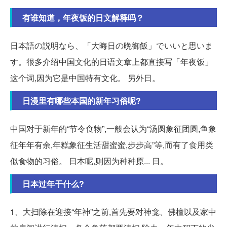
有谁知道，年夜饭的日文解释吗？
日本語の説明なら、「大晦日の晩御飯」でいいと思いま
す。很多介绍中国文化的日语文章上都直接写「年夜饭」
这个词,因为它是中国特有文化。 另外日。
日漫里有哪些本国的新年习俗呢?
中国对于新年的“节令食物”,一般会认为“汤圆象征团圆,鱼象
征年年有余,年糕象征生活甜蜜蜜,步步高”等,而有了食用类
似食物的习俗。 日本呢,则因为种种原... 日。
日本过年干什么?
1、大扫除在迎接“年神”之前,首先要对神龛、佛檀以及家中